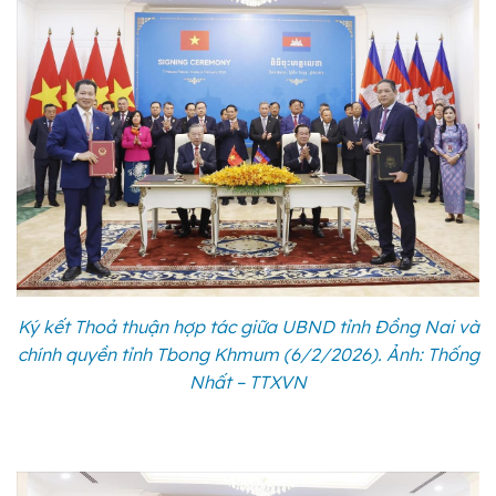
Ký kết Thoả thuận hợp tác giữa UBND tỉnh Đồng Nai và
chính quyền tỉnh Tbong Khmum (6/2/2026). Ảnh: Thống
Nhất – TTXVN