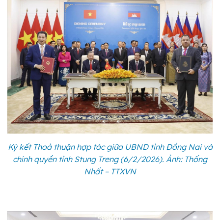
Ký kết Thoả thuận hợp tác giữa UBND tỉnh Đồng Nai và
chính quyền tỉnh Stung Treng (6/2/2026). Ảnh: Thống
Nhất – TTXVN