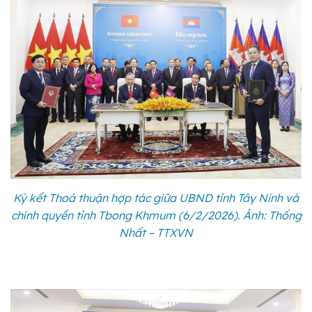
Ký kết Thoả thuận hợp tác giữa UBND tỉnh Tây Ninh và
chính quyền tỉnh Tbong Khmum (6/2/2026). Ảnh: Thống
Nhất – TTXVN