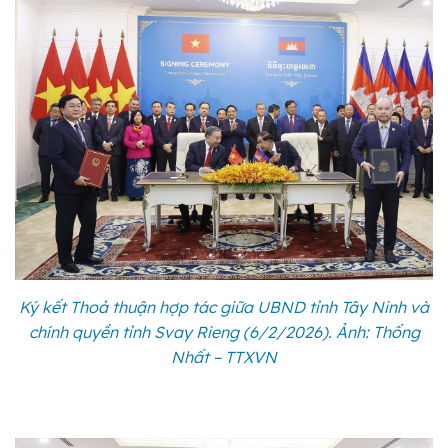
Ký kết Thoả thuận hợp tác giữa UBND tỉnh Tây Ninh và
chính quyền tỉnh Svay Rieng (6/2/2026). Ảnh: Thống
Nhất – TTXVN