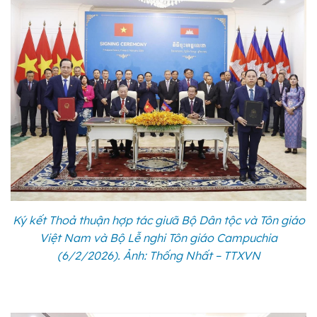
Ký kết Thoả thuận hợp tác giưã Bộ Dân tộc và Tôn giáo
Việt Nam và Bộ Lễ nghi Tôn giáo Campuchia
(6/2/2026). Ảnh: Thống Nhất – TTXVN