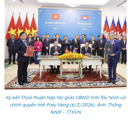
Ký kết Thoả thuận hợp tác giữa UBND tỉnh Tây Ninh và
chính quyền tỉnh Prey Veng (6/2/2026). Ảnh: Thống
Nhất – TTXVN