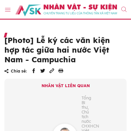
[Photo] Lễ ký các văn kiện
hợp tác giữa hai nước Việt
Nam - Campuchia
Chia sẻ:
NHÂN VẬT LIÊN QUAN
Tổng
Bí
thư,
Chủ
tịch
nước
CHXHCN
Việt