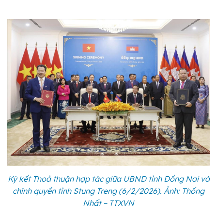
Ký kết Thoả thuận hợp tác giữa UBND tỉnh Đồng Nai và
chính quyền tỉnh Stung Treng (6/2/2026). Ảnh: Thống
Nhất – TTXVN