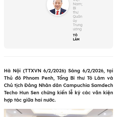
Nam;
Bí
thư
Quân
ủy
Trung
ương
TÔ
LÂM
Hà Nội (TTXVN 6/2/2026) Sáng 6/2/2026, tại
Thủ đô Phnom Penh, Tổng Bí thư Tô Lâm và
Chủ tịch Đảng Nhân dân Campuchia Samdech
Techo Hun Sen chứng kiến lễ ký các văn kiện
hợp tác giữa hai nước.