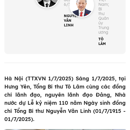
6/1991
Nam;
Bí
thư
NGUYỄN
Quân
VĂN
ủy
LINH
Trung
ương
TÔ
LÂM
Hà Nội (TTXVN 1/7/2025) Sáng 1/7/2025, tại
Hưng Yên, Tổng Bí thư Tô Lâm cùng các đồng
chí lãnh đạo, nguyên lãnh đạo Đảng, Nhà
nước dự Lễ kỷ niệm 110 năm Ngày sinh đồng
chí Tổng Bí thư Nguyễn Văn Linh (01/7/1915 -
01/7/2025).