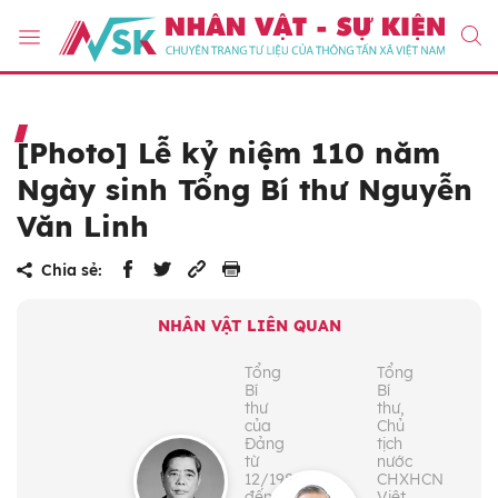
[Photo] Lễ kỷ niệm 110 năm
Ngày sinh Tổng Bí thư Nguyễn
Văn Linh
Chia sẻ:
NHÂN VẬT LIÊN QUAN
Tổng
Tổng
Bí
Bí
thư
thư,
của
Chủ
Đảng
tịch
từ
nước
12/1986
CHXHCN
đến
Việt