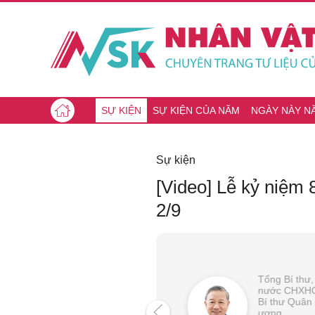
SỰ KIỆN
SỰ KIỆN CỦA NĂM
NGÀY NÀY N
Sự kiện
[Video] Lễ kỷ niệ
2/9
Tổng Bí thư,
nước CHXHC
Bí thư Quân
ương