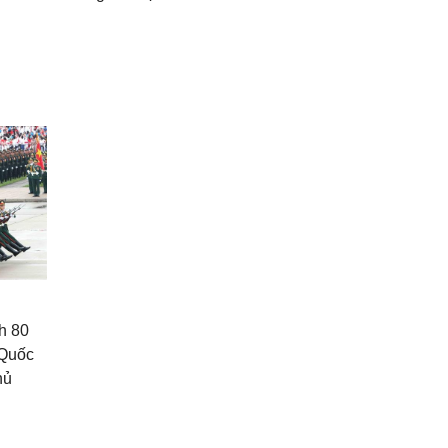
h 80
 Quốc
hủ