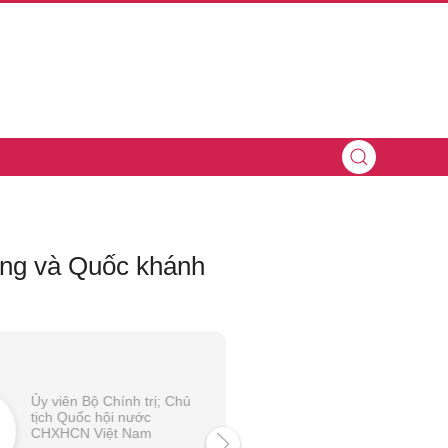
ông và Quốc khánh
Ủy viên Bộ Chính trị:
Ủy viên Bộ Chính trị; Chủ
Khóa XII, XIII; Thủ t
tịch Quốc hội nước
Chính phủ nước
CHXHCN Việt Nam
CHXHCN Việt Nam