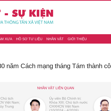
ĂM XƯA
HỒ SƠ TƯ LIỆU
NHÂN VẬT
GIỚI THIỆU
m 80 năm Cách mạng tháng Tám thành c
NHÂN VẬT LIÊN QUAN
 Chủ tịch
Ủy viên Bộ Chính trị:
N Việt Nam;
Khóa XIII; Chủ tịch nước
 ủy Trung
CHXHCN Việt Nam
(10/2024 - 4/2026)