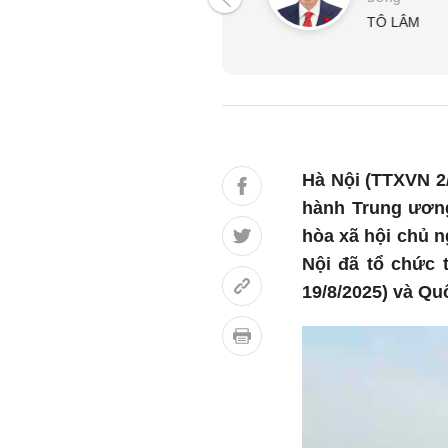
TÔ LÂM
Hà Nội (TTXVN 2/
hành Trung ươn
hòa xã hội chủ n
Nội đã tổ chức 
19/8/2025) và Qu