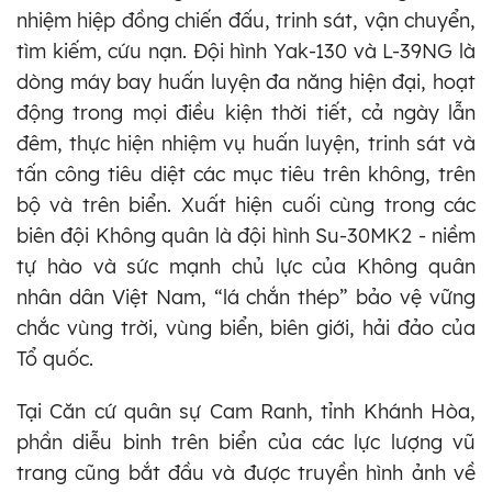
nhiệm hiệp đồng chiến đấu, trinh sát, vận chuyển,
tìm kiếm, cứu nạn. Đội hình Yak-130 và L-39NG là
dòng máy bay huấn luyện đa năng hiện đại, hoạt
động trong mọi điều kiện thời tiết, cả ngày lẫn
đêm, thực hiện nhiệm vụ huấn luyện, trinh sát và
tấn công tiêu diệt các mục tiêu trên không, trên
bộ và trên biển. Xuất hiện cuối cùng trong các
biên đội Không quân là đội hình Su-30MK2 - niềm
tự hào và sức mạnh chủ lực của Không quân
nhân dân Việt Nam, “lá chắn thép” bảo vệ vững
chắc vùng trời, vùng biển, biên giới, hải đảo của
Tổ quốc.
Tại Căn cứ quân sự Cam Ranh, tỉnh Khánh Hòa,
phần diễu binh trên biển của các lực lượng vũ
trang cũng bắt đầu và được truyền hình ảnh về