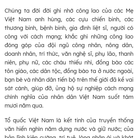
Chúng ta đời đời ghi nhớ công lao của các Mẹ
Việt Nam anh hùng, các cựu chiến binh, các
thương binh, bệnh binh, gia đình liệt sĩ, người có
công với cách mạng; khắc ghi những công lao
đóng góp của đội ngũ công nhân, nông dân,
doanh nhân, trí thức, văn nghệ sĩ, phụ lão, thanh
niên, phụ nữ, các cháu thiếu nhi, đồng bào các
tôn giáo, các dân tộc, đồng bào ta ở nước ngoài,
bạn bè và nhân dân tiến bộ trên thế giới đã kề vai
sát cánh, giúp đỡ, ủng hộ sự nghiệp cách mạng
chính nghĩa của nhân dân Việt Nam suốt tám
mươi năm qua.
Tổ quốc Việt Nam là kết tinh của truyền thống
văn hiến nghìn năm dựng nước và giữ nước; của
bản lĩnh kiên cường, trí tuệ, lòng nhân ái và khát