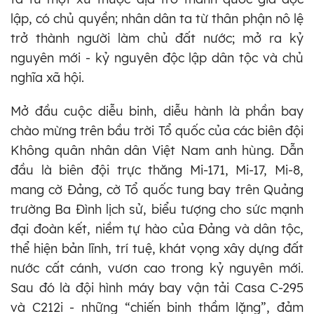
lập, có chủ quyền; nhân dân ta từ thân phận nô lệ
trở thành người làm chủ đất nước; mở ra kỷ
nguyên mới - kỷ nguyên độc lập dân tộc và chủ
nghĩa xã hội.
Mở đầu cuộc diễu binh, diễu hành là phần bay
chào mừng trên bầu trời Tổ quốc của các biên đội
Không quân nhân dân Việt Nam anh hùng. Dẫn
đầu là biên đội trực thăng Mi-171, Mi-17, Mi-8,
mang cờ Đảng, cờ Tổ quốc tung bay trên Quảng
trường Ba Đình lịch sử, biểu tượng cho sức mạnh
đại đoàn kết, niềm tự hào của Đảng và dân tộc,
thể hiện bản lĩnh, trí tuệ, khát vọng xây dựng đất
nước cất cánh, vươn cao trong kỷ nguyên mới.
Sau đó là đội hình máy bay vận tải Casa C-295
và C212i - những “chiến binh thầm lặng”, đảm