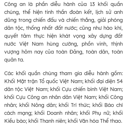
Công an là phần diễu hành của 13 khối quần
chúng, thể hiện tinh thần đoàn kết, lịch sử anh
dũng trong chiến đấu và chiến thắng, giải phóng
dân tộc, thống nhất đất nước; cũng như hào khí,
quyết tâm thực hiện khát vọng xây dựng đất
nước Việt Nam hùng cường, phồn vinh, thịnh
vượng hôm nay của toàn Đảng, toàn dân, toàn
quân ta.
Các khối quần chúng tham gia diễu hành gồm:
Khối Mặt trận Tổ quốc Việt Nam; khối đại diện 54
dân tộc Việt Nam; khối Cựu chiến binh Việt Nam;
khối Cựu Công an nhân dân Việt Nam; khối Công
nhân; khối Nông dân; khối Trí thức; khối Báo chí
cách mạng; khối Doanh nhân; khối Phụ nữ; khối
Kiều bào; khối Thanh niên; khối Văn hóa Thể thao.