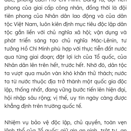
phong của giai cấp công nhân, đồng thời là đội
tiên phong của Nhân dân lao động và của dân
tộc Việt Nam, luôn kiên định mục tiêu độc lập dân
tộc gắn liền với chủ nghĩa xã hội; vận dụng và
phát triển sáng tạo chủ nghĩa Mác-Lênin, tư
tưởng Hồ Chí Minh phù hợp với thực tiễn đất nước
qua từng giai đoạn; đặt lợi ích của Tổ quốc, của
Nhân dân lên trên hết, trước hết. Nhờ đó, dân tộc
ta vượt qua muôn vàn khó khăn thử thách; nước
ta từ nước thuộc địa trở thành một quốc gia độc
lập, thống nhất, đang vững bước tiến lên hiện đại,
hội nhập sâu rộng; vị thế, uy tín ngày càng được
khẳng định trên trường quốc tế.
Nhiệm vụ bảo vệ độc lập, chủ quyền, toàn vẹn
lãnh thổ của Tổ quốc; giữ gìn an ninh, trật tự, an