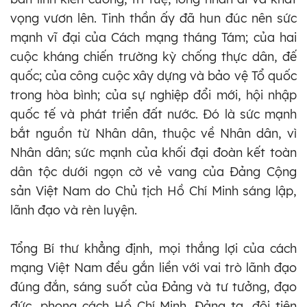
vọng vươn lên. Tinh thần ấy đã hun đúc nên sức
mạnh vĩ đại của Cách mạng tháng Tám; của hai
cuộc kháng chiến trường kỳ chống thực dân, đế
quốc; của công cuộc xây dựng và bảo vệ Tổ quốc
trong hòa bình; của sự nghiệp đổi mới, hội nhập
quốc tế và phát triển đất nước. Đó là sức mạnh
bắt nguồn từ Nhân dân, thuộc về Nhân dân, vì
Nhân dân; sức mạnh của khối đại đoàn kết toàn
dân tộc dưới ngọn cờ vẻ vang của Đảng Cộng
sản Việt Nam do Chủ tịch Hồ Chí Minh sáng lập,
lãnh đạo và rèn luyện.
Tổng Bí thư khẳng định, mọi thắng lợi của cách
mạng Việt Nam đều gắn liền với vai trò lãnh đạo
đúng đắn, sáng suốt của Đảng và tư tưởng, đạo
đức, phong cách Hồ Chí Minh. Đảng ta, đội tiên