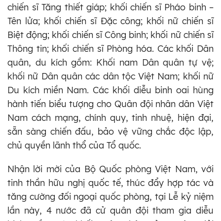
chiến sĩ Tăng thiết giáp; khối chiến sĩ Pháo binh –
Tên lửa; khối chiến sĩ Đặc công; khối nữ chiến sĩ
Biệt động; khối chiến sĩ Công binh; khối nữ chiến sĩ
Thông tin; khối chiến sĩ Phòng hóa. Các khối Dân
quân, du kích gồm: Khối nam Dân quân tự vệ;
khối nữ Dân quân các dân tộc Việt Nam; khối nữ
Du kích miền Nam. Các khối diễu binh oai hùng
hành tiến biểu tượng cho Quân đội nhân dân Việt
Nam cách mạng, chính quy, tinh nhuệ, hiện đại,
sẵn sàng chiến đấu, bảo vệ vững chắc độc lập,
chủ quyền lãnh thổ của Tổ quốc.
Nhận lời mời của Bộ Quốc phòng Việt Nam, với
tinh thần hữu nghị quốc tế, thúc đẩy hợp tác và
tăng cường đối ngoại quốc phòng, tại Lễ kỷ niệm
lần này, 4 nước đã cử quân đội tham gia diễu