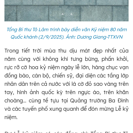
Tổng Bí thư Tô Lâm trình bày diễn văn Kỷ niệm 80 năm
Quốc khánh (2/9/2025). Ảnh: Dương Giang-TTXVN
Trong tiết trời mùa thu dịu mát đẹp nhất của
năm cùng với không khí tưng bừng, phấn khởi,
rực rỡ cờ hoa kỷ niệm ngày lễ lớn, hàng chục vạn
đồng bào, cán bộ, chiến sỹ, đại diện các tầng lớp
nhân dân trên cả nước với lá cờ đỏ sao vàng trên
tay, hình ảnh quốc kỳ trên ngực áo, trên khăn
choàng… cùng tề tựu tại Quảng trường Ba Đình
và các tuyến phố xung quanh để đón mừng Lễ kỷ
niệm.