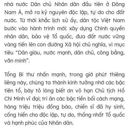
nhà nước Dân chủ Nhân dân đầu tiên ở Đông
Nam Á, mở ra kỷ nguyên độc lập, tự do cho đất
nước. Từ thời khắc lịch sử ấy, dân tộc Việt Nam
bước vào hành trình mới: xây dựng Chính quyền
nhân dân, bảo vệ Tổ quốc, đưa đất nước vững
vàng tiến lên con đường Xã hội chủ nghĩa, vì mục
tiêu “Dân giàu, nước mạnh, dân chủ, công bằng,
văn minh”.
Tổng Bí thư nhấn mạnh, trong giờ phút thiêng
liêng này, chúng ta thành kính tưởng nhớ các bậc
tiên tổ, bày tỏ lòng biết ơn vô hạn Chủ tịch Hồ
Chí Minh vĩ đại; tri ân các bậc tiền bối cách mạng,
hàng triệu triệu đồng bào, chiến sĩ đã hy sinh,
cống hiến cho độc lập, tự do, thống nhất Tổ quốc
và hạnh phúc của Nhân dân.