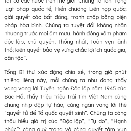
tất cả các nước trên thế giới. Chúng ta tôn trọng
luật pháp quốc tế, Hiến chương Liên hợp quốc;
giải quyết các bất đồng, tranh chấp bằng biện
pháp hòa bình. Chúng ta tuyệt đối không nhân
nhượng trước mọi âm mưu, hành động xâm phạm
độc lập, chủ quyền, thống nhất, toàn vẹn lãnh
thổ; kiên quyết bảo vệ vững chắc lợi ích quốc gia,
dân tộc”.
Tổng Bí thư xúc động chia sẻ, trong giờ phút
thiêng liêng này, mỗi chúng ta như đang thấy
vang vọng lời Tuyên ngôn Độc lập năm 1945 của
Bác Hồ, thấy triệu triệu trái tim Việt Nam cùng
chung nhịp đập tự hào, cùng ngân vang lời thề
“quyết tử để Tổ quốc quyết sinh”. Chúng ta càng
thấu hiểu giá trị của “Độc lập”, “Tự do”, “Hạnh
phúc”; càng quý trọng và càng quyết tâm vun