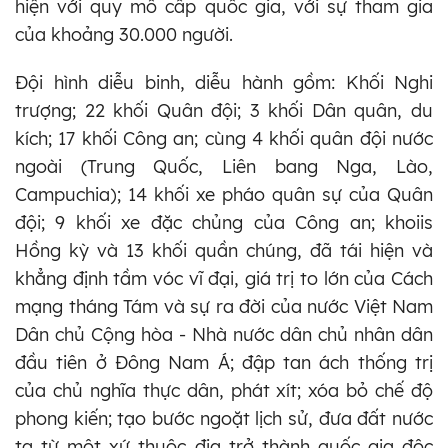
hiện với quy mô cấp quốc gia, với sự tham gia
của khoảng 30.000 người.
Đội hình diễu binh, diễu hành gồm: Khối Nghi
trượng; 22 khối Quân đội; 3 khối Dân quân, du
kích; 17 khối Công an; cùng 4 khối quân đội nước
ngoài (Trung Quốc, Liên bang Nga, Lào,
Campuchia); 14 khối xe pháo quân sự của Quân
đội; 9 khối xe đặc chủng của Công an; khoiis
Hồng kỳ và 13 khối quần chúng, đã tái hiện và
khẳng định tầm vóc vĩ đại, giá trị to lớn của Cách
mạng tháng Tám và sự ra đời của nước Việt Nam
Dân chủ Cộng hòa - Nhà nước dân chủ nhân dân
đầu tiên ở Đông Nam Á; đập tan ách thống trị
của chủ nghĩa thực dân, phát xít; xóa bỏ chế độ
phong kiến; tạo bước ngoặt lịch sử, đưa đất nước
ta từ một xứ thuộc địa trở thành quốc gia độc