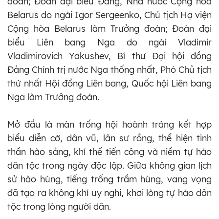
đoàn; Đoàn đại biểu Đảng, Nhà nước Cộng hòa
Belarus do ngài Igor Sergeenko, Chủ tịch Hạ viện
Cộng hòa Belarus làm Trưởng đoàn; Đoàn đại
biểu Liên bang Nga do ngài Vladimir
Vladimirovich Yakushev, Bí thư Đại hội đồng
Đảng Chính trị nước Nga thống nhất, Phó Chủ tịch
thứ nhất Hội đồng Liên bang, Quốc hội Liên bang
Nga làm Trưởng đoàn.
Mở đầu là màn trống hội hoành tráng kết hợp
biểu diễn cờ, dân vũ, lân sư rồng, thể hiện tinh
thần hào sảng, khí thế tiến công và niềm tự hào
dân tộc trong ngày độc lập. Giữa không gian lịch
sử hào hùng, tiếng trống trầm hùng, vang vọng
đã tạo ra không khí uy nghi, khơi lòng tự hào dân
tộc trong lòng người dân.