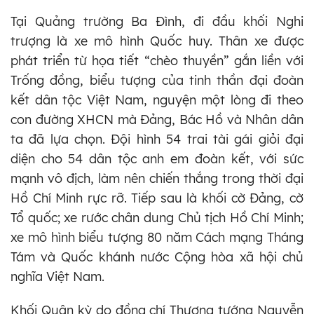
Tại Quảng trường Ba Đình, đi đầu khối Nghi
trượng là xe mô hình Quốc huy. Thân xe được
phát triển từ họa tiết “chèo thuyền” gắn liền với
Trống đồng, biểu tượng của tinh thần đại đoàn
kết dân tộc Việt Nam, nguyện một lòng đi theo
con đường XHCN mà Đảng, Bác Hồ và Nhân dân
ta đã lựa chọn. Đội hình 54 trai tài gái giỏi đại
diện cho 54 dân tộc anh em đoàn kết, với sức
mạnh vô địch, làm nên chiến thắng trong thời đại
Hồ Chí Minh rực rỡ. Tiếp sau là khối cờ Đảng, cờ
Tổ quốc; xe rước chân dung Chủ tịch Hồ Chí Minh;
xe mô hình biểu tượng 80 năm Cách mạng Tháng
Tám và Quốc khánh nước Cộng hòa xã hội chủ
nghĩa Việt Nam.
Khối Quân kỳ do đồng chí Thượng tướng Nguyễn