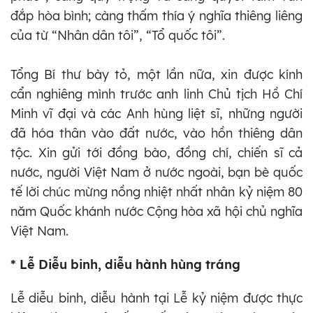
đắp hòa bình; càng thấm thía ý nghĩa thiêng liêng
của từ “Nhân dân tôi”, “Tổ quốc tôi”.
Tổng Bí thư bày tỏ, một lần nữa, xin được kính
cẩn nghiêng mình trước anh linh Chủ tịch Hồ Chí
Minh vĩ đại và các Anh hùng liệt sĩ, những người
đã hóa thân vào đất nước, vào hồn thiêng dân
tộc. Xin gửi tới đồng bào, đồng chí, chiến sĩ cả
nước, người Việt Nam ở nước ngoài, bạn bè quốc
tế lời chúc mừng nồng nhiệt nhất nhân kỷ niệm 80
năm Quốc khánh nước Cộng hòa xã hội chủ nghĩa
Việt Nam.
* Lễ Diễu binh, diễu hành hùng tráng
Lễ diễu binh, diễu hành tại Lễ kỷ niệm được thực