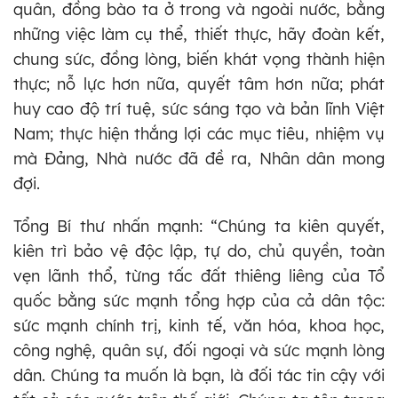
quân, đồng bào ta ở trong và ngoài nước, bằng
những việc làm cụ thể, thiết thực, hãy đoàn kết,
chung sức, đồng lòng, biến khát vọng thành hiện
thực; nỗ lực hơn nữa, quyết tâm hơn nữa; phát
huy cao độ trí tuệ, sức sáng tạo và bản lĩnh Việt
Nam; thực hiện thắng lợi các mục tiêu, nhiệm vụ
mà Đảng, Nhà nước đã đề ra, Nhân dân mong
đợi.
Tổng Bí thư nhấn mạnh: “Chúng ta kiên quyết,
kiên trì bảo vệ độc lập, tự do, chủ quyền, toàn
vẹn lãnh thổ, từng tấc đất thiêng liêng của Tổ
quốc bằng sức mạnh tổng hợp của cả dân tộc:
sức mạnh chính trị, kinh tế, văn hóa, khoa học,
công nghệ, quân sự, đối ngoại và sức mạnh lòng
dân. Chúng ta muốn là bạn, là đối tác tin cậy với