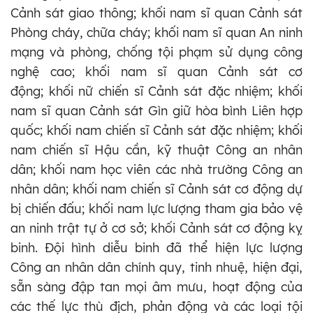
Cảnh sát giao thông; khối nam sĩ quan Cảnh sát
Phòng cháy, chữa cháy; khối nam sĩ quan An ninh
mạng và phòng, chống tội phạm sử dụng công
nghệ cao; khối nam sĩ quan Cảnh sát cơ
động; khối nữ chiến sĩ Cảnh sát đặc nhiệm; khối
nam sĩ quan Cảnh sát Gìn giữ hòa bình Liên hợp
quốc; khối nam chiến sĩ Cảnh sát đặc nhiệm; khối
nam chiến sĩ Hậu cần, kỹ thuật Công an nhân
dân; khối nam học viên các nhà trường Công an
nhân dân; khối nam chiến sĩ Cảnh sát cơ động dự
bị chiến đấu; khối nam lực lượng tham gia bảo vệ
an ninh trật tự ở cơ sở; khối Cảnh sát cơ động kỵ
binh. Đội hình diễu binh đã thể hiện lực lượng
Công an nhân dân chính quy, tinh nhuệ, hiện đại,
sẵn sàng đập tan mọi âm mưu, hoạt động của
các thế lực thù địch, phản động và các loại tội