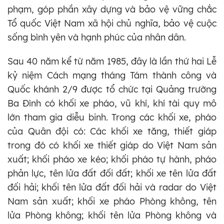
phạm, góp phần xây dựng và bảo vệ vững chắc
Tổ quốc Việt Nam xã hội chủ nghĩa, bảo vệ cuộc
sống bình yên và hạnh phúc của nhân dân.
Sau 40 năm kể từ năm 1985, đây là lần thứ hai Lễ
kỷ niệm Cách mạng tháng Tám thành công và
Quốc khánh 2/9 được tổ chức tại Quảng trường
Ba Đình có khối xe pháo, vũ khí, khí tài quy mô
lớn tham gia diễu binh. Trong các khối xe, pháo
của Quân đội có: Các khối xe tăng, thiết giáp
trong đó có khối xe thiết giáp do Việt Nam sản
xuất; khối pháo xe kéo; khối pháo tự hành, pháo
phản lực, tên lửa đất đối đất; khối xe tên lửa đất
đối hải; khối tên lửa đất đối hải và radar do Việt
Nam sản xuất; khối xe pháo Phòng không, tên
lửa Phòng không; khối tên lửa Phòng không và