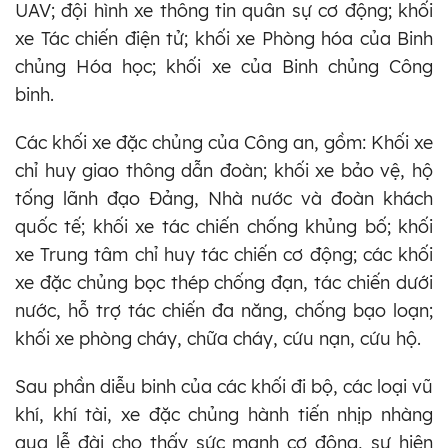
UAV; đội hình xe thông tin quân sự cơ động; khối
xe Tác chiến điện tử; khối xe Phòng hóa của Binh
chủng Hóa học; khối xe của Binh chủng Công
binh.
Các khối xe đặc chủng của Công an, gồm: Khối xe
chỉ huy giao thông dẫn đoàn; khối xe bảo vệ, hộ
tống lãnh đạo Đảng, Nhà nước và đoàn khách
quốc tế; khối xe tác chiến chống khủng bố; khối
xe Trung tâm chỉ huy tác chiến cơ động; các khối
xe đặc chủng bọc thép chống đạn, tác chiến dưới
nước, hỗ trợ tác chiến đa năng, chống bạo loạn;
khối xe phòng cháy, chữa cháy, cứu nạn, cứu hộ.
Sau phần diễu binh của các khối đi bộ, các loại vũ
khí, khí tài, xe đặc chủng hành tiến nhịp nhàng
qua lễ đài cho thấy sức mạnh cơ động, sự hiện