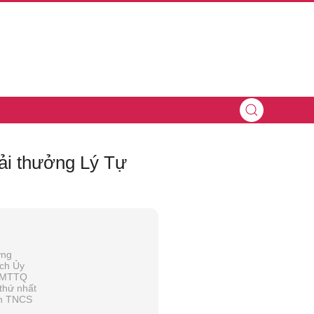
iải thưởng Lý Tự
ơng
ịch Ủy
g MTTQ
 thứ nhất
n TNCS