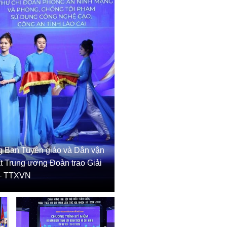
ng Ban Tuyên giáo và Dân vận
t Trung ương Đoàn trao Giải
 – TTXVN