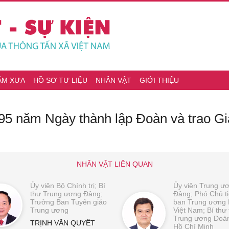
ĂM XƯA
HỒ SƠ TƯ LIỆU
NHÂN VẬT
GIỚI THIỆU
 95 năm Ngày thành lập Đoàn và trao G
NHÂN VẬT LIÊN QUAN
Ủy viên Bộ Chính trị; Bí
Ủy viên Trung ư
thư Trung ương Đảng;
Đảng; Phó Chủ t
Trưởng Ban Tuyên giáo
ban Trung ươn
Trung ương
Việt Nam; Bí thư
Trung ương Đoà
TRỊNH VĂN QUYẾT
Hồ Chí Minh