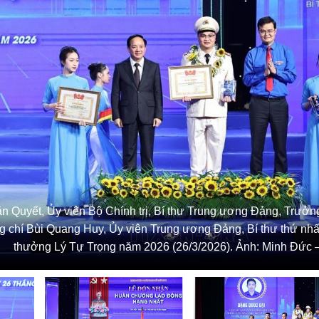
ăn Quyết, Ủy viên Bộ Chính trị, Bí thư Trung ương Đảng, Trưở
 chí Bùi Quang Huy, Ủy viên Trung ương Đảng, Bí thư thứ nhấ
thưởng Lý Tự Trọng năm 2026 (26/3/2026). Ảnh: Minh Đức