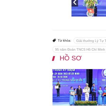
Từ khóa:
Giải thưởng Lý Tự 
95 năm Đoàn TNCS Hồ Chí Minh
HỒ SƠ