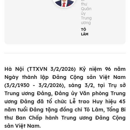
thư
Quân
ủy
Trung
ương
TÔ
LÂM
Hà Nội (TTXVN 3/2/2026) Kỷ niệm 96 năm
Ngày thành lập Đảng Cộng sản Việt Nam
(3/2/1930 - 3/2/2026), sáng 3/2, tại Trụ sở
Trung ương Đảng, Đảng ủy Văn phòng Trung
ương Đảng đã tổ chức Lễ trao Huy hiệu 45
năm tuổi Đảng tặng đồng chí Tô Lâm, Tổng Bí
thư Ban Chấp hành Trung ương Đảng Cộng
sản Việt Nam.