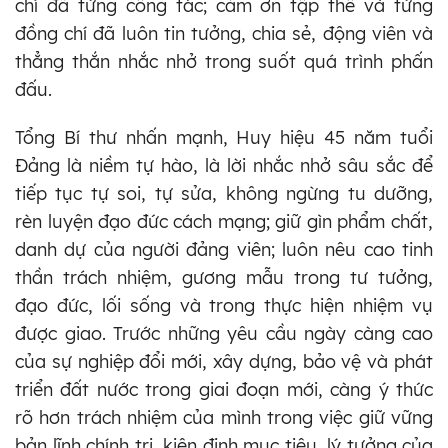
chí đã từng công tác; cảm ơn tập thể và từng
đồng chí đã luôn tin tưởng, chia sẻ, động viên và
thẳng thắn nhắc nhở trong suốt quá trình phấn
đấu.
Tổng Bí thư nhấn mạnh, Huy hiệu 45 năm tuổi
Đảng là niềm tự hào, là lời nhắc nhở sâu sắc để
tiếp tục tự soi, tự sửa, không ngừng tu dưỡng,
rèn luyện đạo đức cách mạng; giữ gìn phẩm chất,
danh dự của người đảng viên; luôn nêu cao tinh
thần trách nhiệm, gương mẫu trong tư tưởng,
đạo đức, lối sống và trong thực hiện nhiệm vụ
được giao. Trước những yêu cầu ngày càng cao
của sự nghiệp đổi mới, xây dựng, bảo vệ và phát
triển đất nước trong giai đoạn mới, càng ý thức
rõ hơn trách nhiệm của mình trong việc giữ vững
bản lĩnh chính trị, kiên định mục tiêu, lý tưởng của