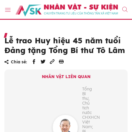
Lễ trao Huy hiệu 45 năm tuổi
Đảng tặng Tổng Bí thư Tô Lâm
Chia sẻ:
NHÂN VẬT LIÊN QUAN
Tổng
Bí
thư,
Chủ
tịch
nước
CHXHCN
Việt
Nam;
Bí