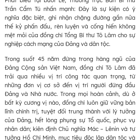
Phát biểu tại buổi Lễ, Thường trực Ban Bí thư
Trần Cẩm Tú nhấn mạnh: Đây là sự kiện có ý
nghĩa đặc biệt, ghi nhận chặng đường gần nửa
thế kỷ phấn đấu, rèn luyện và cống hiến không
mệt mỏi của đồng chí Tổng Bí thư Tô Lâm cho sự
nghiệp cách mạng của Đảng và dân tộc.
Trong suốt 45 năm đứng trong hàng ngũ của
Đảng Cộng sản Việt Nam, đồng chí Tô Lâm đã
trải qua nhiều vị trí công tác quan trọng, từ
những đơn vị cơ sở đến vị trí người đứng đầu
Đảng và Nhà nước. Trong mọi hoàn cảnh, dù ở
bất kỳ cương vị nào, đồng chí luôn giữ vững bản
lĩnh chính trị, tuyệt đối trung thành với lý tưởng
của Đảng, hết lòng phụng sự Tổ quốc, phục vụ
nhân dân; kiên định Chủ nghĩa Mác – Lênin và tư
tưởng Hồ Chí Minh, mục tiêu độc lập dân tộc và