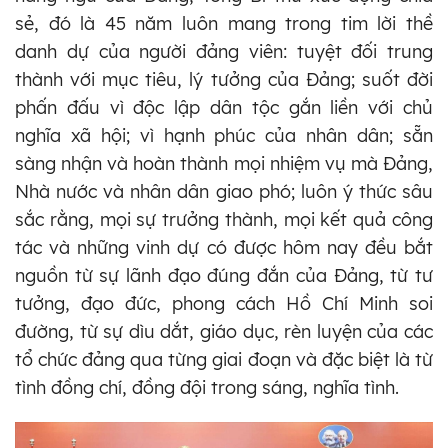
sẻ, đó là 45 năm luôn mang trong tim lời thề
danh dự của người đảng viên: tuyệt đối trung
thành với mục tiêu, lý tưởng của Đảng; suốt đời
phấn đấu vì độc lập dân tộc gắn liền với chủ
nghĩa xã hội; vì hạnh phúc của nhân dân; sẵn
sàng nhận và hoàn thành mọi nhiệm vụ mà Đảng,
Nhà nước và nhân dân giao phó; luôn ý thức sâu
sắc rằng, mọi sự trưởng thành, mọi kết quả công
tác và những vinh dự có được hôm nay đều bắt
nguồn từ sự lãnh đạo đúng đắn của Đảng, từ tư
tưởng, đạo đức, phong cách Hồ Chí Minh soi
đường, từ sự dìu dắt, giáo dục, rèn luyện của các
tổ chức đảng qua từng giai đoạn và đặc biệt là từ
tình đồng chí, đồng đội trong sáng, nghĩa tình.