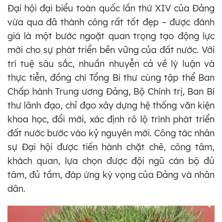
Đại hội đại biểu toàn quốc lần thứ XIV của Đảng
vừa qua đã thành công rất tốt đẹp – được đánh
giá là một bước ngoặt quan trọng tạo động lực
mới cho sự phát triển bền vững của đất nước. Với
trí tuệ sâu sắc, nhuần nhuyễn cả về lý luận và
thực tiễn, đồng chí Tổng Bí thư cùng tập thể Ban
Chấp hành Trung ương Đảng, Bộ Chính trị, Ban Bí
thư lãnh đạo, chỉ đạo xây dựng hệ thống văn kiện
khoa học, đổi mới, xác định rõ lộ trình phát triển
đất nước bước vào kỷ nguyên mới. Công tác nhân
sự Đại hội được tiến hành chặt chẽ, công tâm,
khách quan, lựa chọn được đội ngũ cán bộ đủ
tâm, đủ tầm, đáp ứng kỳ vọng của Đảng và nhân
dân.