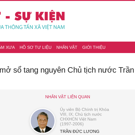
ĂM XƯA
HỒ SƠ TƯ LIỆU
NHÂN VẬT
GIỚI THIỆU
à mở sổ tang nguyên Chủ tịch nước Trầ
NHÂN VẬT LIÊN QUAN
Ủy viên Bộ Chính trị Khóa
VIII, IX; Chủ tịch nước
CHXHCN Việt Nam
(1997-2006)
TRẦN ĐỨC LƯƠNG