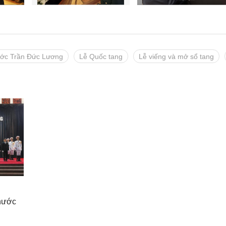
ước Trần Đức Lương
Lễ Quốc tang
Lễ viếng và mở sổ tang
 nước