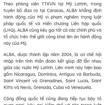
Theo phóng viên TTXVN tại Mỹ Latinh, trong
tuyên bố đưa ra tại Caracas, ALBA khẳng định
hành động của Mỹ vi phạm nghiêm trọng luật
pháp quốc tế và Hiến chương Liên hợp quốc
(LHQ). ALBA cũng kêu gọi tất cả các chính phủ và
tổ chức trên thế giới công khai lên án hành động
này của Mỹ.
ALBA, được thành lập năm 2004, là cơ chế hội
nhập trên tinh thần đoàn kết giúp đỡ lẫn nhau
giữa các nước Mỹ Latinh. Liên minh này hiện bao
gồm Nicaragua, Dominica, Antigua và Barbuda,
Saint Vincent và Grenadines, Saint Lucia, Saint
Kitts và Nevis, Grenada, Cuba và Venezuela.
Cộng đồng quốc tế cũng đang tiếp tục bày tỏ