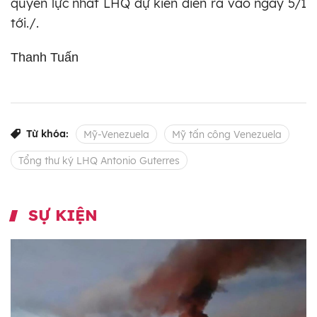
quyền lực nhất LHQ dự kiến diễn ra vào ngày 5/1
tới./.
Thanh Tuấn
Từ khóa:
Mỹ-Venezuela
Mỹ tấn công Venezuela
Tổng thư ký LHQ Antonio Guterres
SỰ KIỆN