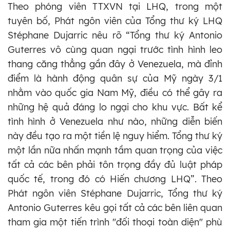
Theo phóng viên TTXVN tại LHQ, trong một
tuyên bố, Phát ngôn viên của Tổng thư ký LHQ
Stéphane Dujarric nêu rõ “Tổng thư ký Antonio
Guterres vô cùng quan ngại trước tình hình leo
thang căng thẳng gần đây ở Venezuela, mà đỉnh
điểm là hành động quân sự của Mỹ ngày 3/1
nhằm vào quốc gia Nam Mỹ, điều có thể gây ra
những hệ quả đáng lo ngại cho khu vực. Bất kể
tình hình ở Venezuela như nào, những diễn biến
này đều tạo ra một tiền lệ nguy hiểm. Tổng thư ký
một lần nữa nhấn mạnh tầm quan trọng của việc
tất cả các bên phải tôn trọng đầy đủ luật pháp
quốc tế, trong đó có Hiến chương LHQ”. Theo
Phát ngôn viên Stéphane Dujarric, Tổng thư ký
Antonio Guterres kêu gọi tất cả các bên liên quan
tham gia một tiến trình "đối thoại toàn diện" phù