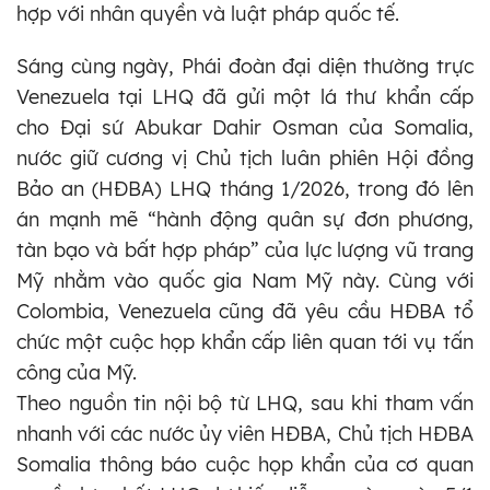
hợp với nhân quyền và luật pháp quốc tế.
Sáng cùng ngày, Phái đoàn đại diện thường trực
Venezuela tại LHQ đã gửi một lá thư khẩn cấp
cho Đại sứ Abukar Dahir Osman của Somalia,
nước giữ cương vị Chủ tịch luân phiên Hội đồng
Bảo an (HĐBA) LHQ tháng 1/2026, trong đó lên
án mạnh mẽ “hành động quân sự đơn phương,
tàn bạo và bất hợp pháp” của lực lượng vũ trang
Mỹ nhằm vào quốc gia Nam Mỹ này. Cùng với
Colombia, Venezuela cũng đã yêu cầu HĐBA tổ
chức một cuộc họp khẩn cấp liên quan tới vụ tấn
công của Mỹ.
Theo nguồn tin nội bộ từ LHQ, sau khi tham vấn
nhanh với các nước ủy viên HĐBA, Chủ tịch HĐBA
Somalia thông báo cuộc họp khẩn của cơ quan