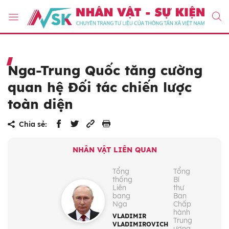
Nga-Trung Quốc tăng cường
quan hệ Đối tác chiến lược
toàn diện
Chia sẻ:
NHÂN VẬT LIÊN QUAN
Tổng
Tổng
thống
Bí
Liên
thư
bang
Ban
Nga
Chấp
hành
VLADIMIR
Trung
VLADIMIROVICH
ương