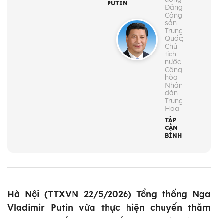
PUTIN
Đảng
Cộng
sản
Trung
Quốc;
Chủ
tịch
nước
Cộng
hòa
Nhân
dân
Trung
Hoa
TẬP
CẬN
BÌNH
Hà Nội (TTXVN 22/5/2026) Tổng thống Nga
Vladimir Putin vừa thực hiện chuyến thăm