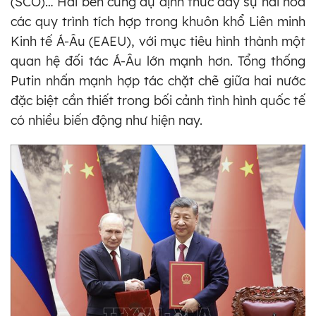
(SCO)… Hai bên cũng dự định thúc đẩy sự hài hòa
các quy trình tích hợp trong khuôn khổ Liên minh
Kinh tế Á-Âu (EAEU), với mục tiêu hình thành một
quan hệ đối tác Á-Âu lớn mạnh hơn. Tổng thống
Putin nhấn mạnh hợp tác chặt chẽ giữa hai nước
đặc biệt cần thiết trong bối cảnh tình hình quốc tế
có nhiều biến động như hiện nay.