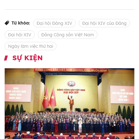
Từ khóa:
Đại hội Đảng XIV
Đại hội XIV của Đảng
Đại hội XIV
Đảng Cộng sản Việt Nam
Ngày làm việc thứ hai
SỰ KIỆN