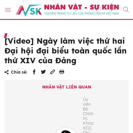
[Video] Ngày làm việc thứ hai
Đại hội đại biểu toàn quốc lần
thứ XIV của Đảng
Chia sẻ:
NHÂN VẬT LIÊN QUAN
Ủy
viên
Bộ
Chính
trị:
Khóa
XIII;
Chủ