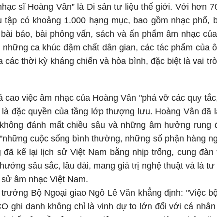
hạc sĩ Hoàng Vân” là Di sản tư liệu thế giới. Với hơn
 tập có khoảng 1.000 hạng mục, bao gồm nhạc phổ, b
o, bài báo, bài phỏng vấn, sách và ấn phẩm âm nhạc c
 những ca khúc đậm chất dân gian, các tác phẩm của 
a các thời kỳ kháng chiến và hòa bình, đặc biệt là vai t
cao việc âm nhạc của Hoàng Vân "phá vỡ các quy tắc, 
 là đặc quyền của tầng lớp thượng lưu. Hoàng Vân đã 
không đánh mất chiều sâu và những âm hưởng rung đ
những cuộc sống bình thường, những số phận hàng ngày
g đã kể lại lịch sử Việt Nam bằng nhịp trống, cung đà
ưởng sâu sắc, lâu dài, mang giá trị nghệ thuật và là tư
ch sử âm nhạc Việt Nam.
 trưởng Bộ Ngoại giao Ngô Lê Văn khẳng định: "Việc b
hi danh không chỉ là vinh dự to lớn đối với cá nhân 