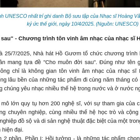
h UNESCO nhất trí ghi danh Bộ sưu tập của Nhạc sĩ Hoàng V
ký ức thế giới, ngày 10/4/2025. (Nguồn: UNESCO)
 sau" - Chương trình tôn vinh âm nhạc của nhạc sĩ
 và 25/7/2025, Nhà hát Hồ Gươm tổ chức chương trình
n mang tựa đề "Cho muôn đời sau". Đúng như tên gọ
ông chỉ là không gian tôn vinh âm nhạc của nhạc s
g lâu bền của những tác phẩm đi cùng năm tháng có gi
ng chúng yêu nhạc nhiều thế hệ trong nước và ở nước ng
mô lớn quy tụ hơn 200 nghệ sĩ, với sự tham gia của cá
g chuyên nghiệp, cùng nhiều thế hệ học trò và cộn
nghiệp đồ sộ và di sản nghệ thuật đặc biệt của một tro
hiện đại.
 2 phần. Phần I: Hồi tưởng - là những tác phẩm chọn 