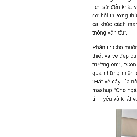
lịch sử đến khát 
cơ hội thưởng th
ca khúc cách mạng
thông vận tải".
Phần II: Cho muôn
thiết và vẻ đẹp c
trường em", "Con 
qua những miền q
"Hát về cây lúa h
mashup "Cho ngày
tình yêu và khát 