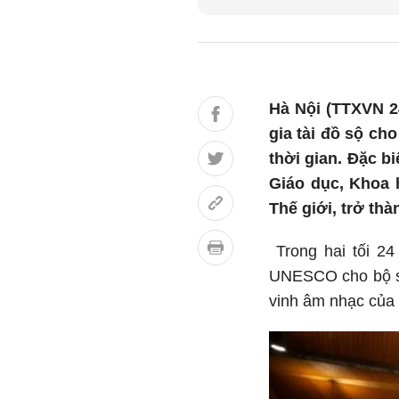
Hà Nội (TTXVN 24
gia tài đồ sộ ch
thời gian. Đặc b
Giáo dục, Khoa
Thế giới, trở th
Trong hai tối 24
UNESCO cho bộ sư
vinh âm nhạc của