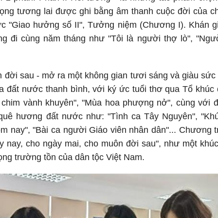
vọng tương lai được ghi bằng âm thanh cuộc đời của ch
ức "Giao hưởng số II", Tưởng niệm (Chương I). Khán 
 đi cùng năm tháng như "Tôi là người thợ lò", "Người
 đời sau - mở ra một không gian tươi sáng và giàu sức s
ủa đất nước thanh bình, với ký ức tuổi thơ qua Tổ khúc
chim vành khuyên", "Mùa hoa phượng nở", cùng với đó 
uê hương đất nước như: "Tình ca Tây Nguyên", "Khúc
ôm nay", "Bài ca người Giáo viên nhân dân"... Chương 
 nay, cho ngày mai, cho muôn đời sau", như một khúc 
vọng trường tồn của dân tộc Việt Nam.