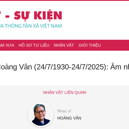
ĂM XƯA
HỒ SƠ TƯ LIỆU
NHÂN VẬT
GIỚI THIỆU
Hoàng Vân (24/7/1930-24/7/2025): Âm 
NHÂN VẬT LIÊN QUAN
Nhạc sĩ
HOÀNG VÂN