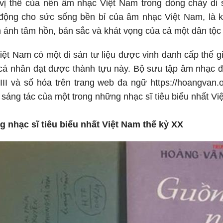
vị thế của nền âm nhạc Việt Nam trong dòng chảy di sả
động cho sức sống bền bỉ của âm nhạc Việt Nam, là k
n ánh tâm hồn, bản sắc và khát vọng của cả một dân tộc 
iệt Nam có một di sản tư liệu được vinh danh cấp thế gi
cá nhân đạt được thành tựu này. Bộ sưu tập âm nhạc đ
III và số hóa trên trang web đa ngữ https://hoangvan.
h sáng tác của một trong những nhạc sĩ tiêu biểu nhất Vi
g nhạc sĩ tiêu biểu nhất Việt Nam thế kỷ XX