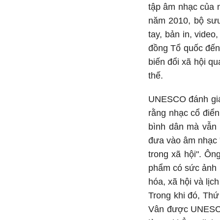
tập âm nhạc của n
năm 2010, bộ sưu
tay, bản in, vide
đồng Tổ quốc đến
biến đổi xã hội qu
thế.
UNESCO đánh giá 
rằng nhạc cổ điển
bình dân mà vẫn 
đưa vào âm nhạc "
trong xã hội". Ôn
phẩm có sức ảnh h
hóa, xã hội và lị
Trong khi đó, Thứ
Vân được UNESCO g