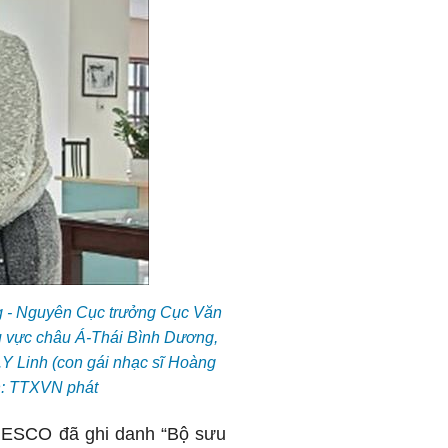
ng - Nguyên Cục trưởng Cục Văn
u vực châu Á-Thái Bình Dương,
Y Linh (con gái nhạc sĩ Hoàng
h: TTXVN phát
UNESCO đã ghi danh “Bộ sưu