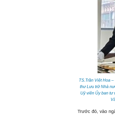
TS.Trần Việt Hoa –
thư Lưu trữ Nhà n
Uỷ viên Ủy ban tư
Vâ
Trước đó, vào ng