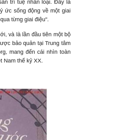
n trí tuệ nhân loại. Đây là
ý ức sống động về một giai
qua từng giai điệu".
ới, và là lần đầu tiên một bộ
ược bảo quản tại Trung tâm
org, mang đến cái nhìn toàn
ệt Nam thế kỷ XX.