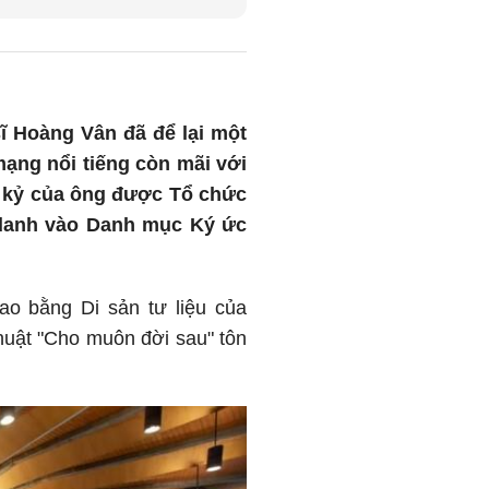
ĩ Hoàng Vân đã để lại một
mạng nổi tiếng còn mãi với
ập kỷ của ông được Tổ chức
 danh vào Danh mục Ký ức
ao bằng Di sản tư liệu của
uật "Cho muôn đời sau" tôn