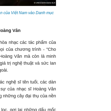
ân của Việt Nam vào Danh mục
 Hoàng Vân
 hòa nhạc các tác phẩm của
i của chương trình - "Cho
ĩ Hoàng Vân mà còn là minh
á trị nghệ thuật và sức lan
oài.
c nghệ sĩ tên tuổi, các dàn
g sự của nhạc sĩ Hoàng Vân
ng những cây đại thụ của nền
lọc, gợi lại những dấu mốc