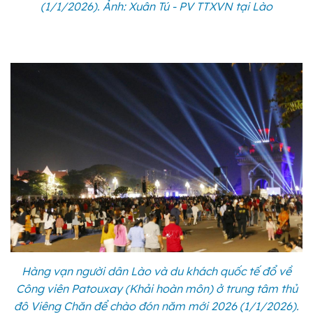
(1/1/2026). Ảnh: Xuân Tú - PV TTXVN tại Lào
Hàng vạn người dân Lào và du khách quốc tế đổ về
Công viên Patouxay (Khải hoàn môn) ở trung tâm thủ
đô Viêng Chăn để chào đón năm mới 2026 (1/1/2026).