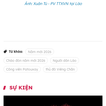
Ảnh: Xuân Tú - PV TTXVN tại Lào
Từ khóa:
Năm mới 2026
Chào đón năm mới 2026
Người dân Lào
Công viên Patouxay
thủ đô Viêng Chăn
SỰ KIỆN