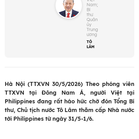
Nam;
Bí
thư
Quân
ủy
Trung
ương
TÔ
LÂM
Hà Nội (TTXVN 30/5/2026) Theo phóng viên
TTXVN tại Đông Nam Á, người Việt tại
Philippines đang rất háo hức chờ đón Tổng Bí
thư, Chủ tịch nước Tô Lâm thăm cấp Nhà nước
tới Philippines từ ngày 31/5-1/6.