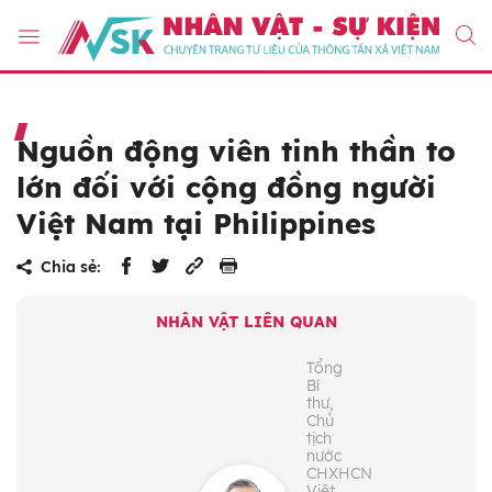
Nguồn động viên tinh thần to
lớn đối với cộng đồng người
Việt Nam tại Philippines
Chia sẻ:
NHÂN VẬT LIÊN QUAN
Tổng
Bí
thư,
Chủ
tịch
nước
CHXHCN
Việt