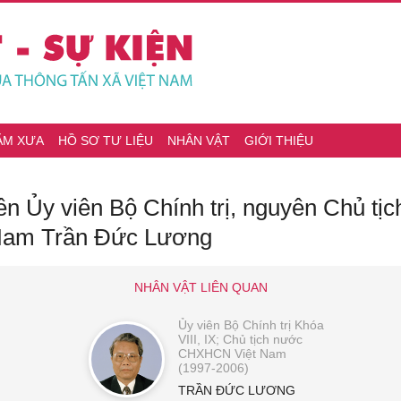
ĂM XƯA
HỒ SƠ TƯ LIỆU
NHÂN VẬT
GIỚI THIỆU
ên Ủy viên Bộ Chính trị, nguyên Chủ t
 Nam Trần Đức Lương
NHÂN VẬT LIÊN QUAN
Ủy viên Bộ Chính trị Khóa
VIII, IX; Chủ tịch nước
CHXHCN Việt Nam
(1997-2006)
TRẦN ĐỨC LƯƠNG