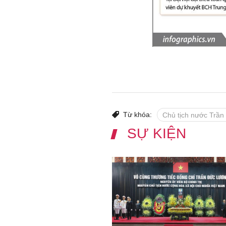
Từ khóa:
Chủ tịch nước Trầ
SỰ KIỆN