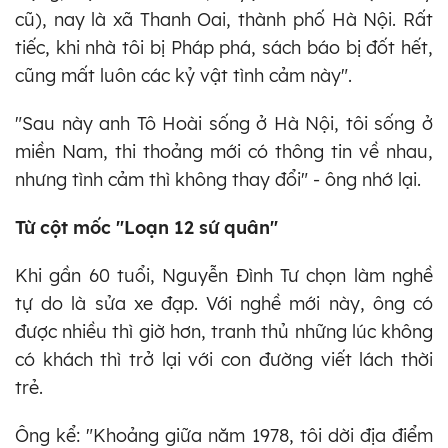
cũ), nay là xã Thanh Oai, thành phố Hà Nội. Rất
tiếc, khi nhà tôi bị Pháp phá, sách báo bị đốt hết,
cũng mất luôn các kỷ vật tình cảm này".
"Sau này anh Tô Hoài sống ở Hà Nội, tôi sống ở
miền Nam, thi thoảng mới có thông tin về nhau,
nhưng tình cảm thì không thay đổi" - ông nhớ lại.
Từ cột mốc "Loạn 12 sứ quân"
Khi gần 60 tuổi, Nguyễn Đình Tư chọn làm nghề
tự do là sửa xe đạp. Với nghề mới này, ông có
được nhiều thì giờ hơn, tranh thủ những lúc không
có khách thì trở lại với con đường viết lách thời
trẻ.
Ông kể: "Khoảng giữa năm 1978, tôi dời địa điểm