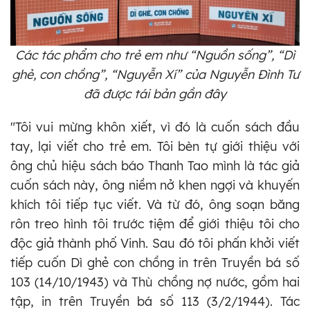
Các tác phẩm cho trẻ em như “Nguồn sống”, “Dì
ghẻ, con chồng”, “Nguyễn Xí” của Nguyễn Đình Tư
đã được tái bản gần đây
"Tôi vui mừng khôn xiết, vì đó là cuốn sách đầu
tay, lại viết cho trẻ em. Tôi bèn tự giới thiệu với
ông chủ hiệu sách báo Thanh Tao mình là tác giả
cuốn sách này, ông niềm nở khen ngợi và khuyến
khích tôi tiếp tục viết. Và từ đó, ông soạn băng
rôn treo hình tôi trước tiệm để giới thiệu tôi cho
độc giả thành phố Vinh. Sau đó tôi phấn khởi viết
tiếp cuốn Dì ghẻ con chồng in trên Truyền bá số
103 (14/10/1943) và Thù chồng nợ nước, gồm hai
tập, in trên Truyền bá số 113 (3/2/1944). Tác