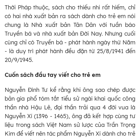
Thời Pháp thuộc, sách cho thiếu nhi rất hiếm, chỉ
có hai nhà xuất bản ra sách dành cho trẻ em nói
chung là Nhà xuất bản Tân Dân với tuần báo
Truyền bá và nhà xuất bản Đời Nay. Nhưng cuối
cùng chỉ có Truyền bá - phát hành ngày thứ Năm
- là duy trì phát hành đều đặn từ 25/8/1941 đến
20/9/1945.
Cuốn sách đầu tay viết cho trẻ em
Nguyễn Đình Tư kể rằng khi ông sao chép được
bản gia phổ tóm tắt tiểu sử ngài khai quốc công
thần nhà Hậu Lê, đại thần trải qua 4 đời vua là
Nguyễn Xí (1396 - 1465), ông đã kết hợp cùng tư
liệu trong sách Việt Nam sử lược của Trần Trọng
Kim để viết nên tác phẩm Nguyễn Xí dành cho trẻ