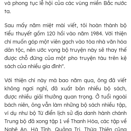
và phong tục lễ hội của các vùng miền Bắc nước
ta.
Sau mấy năm miệt mài viết, tôi hoàn thành bộ
tiểu thuyết gồm 120 hồi vào năm 1984. Với thiện
chí muốn góp một viên gạch vào tòa nhà văn hóa
dân tộc, nên ước vọng bộ truyện này sẽ thay thế
được chỗ đứng của một pho truyện tàu trên kệ
sách của nhiều gia đình".
Với thiện chí này mà bao năm qua, ông đã viết
không ngơi nghỉ, đã xuất bản nhiều bộ sách,
được nhiều giải thưởng quan trọng. Ở tuổi ngoài
bách niên, ông vẫn làm những bộ sách nhiều tập,
ví dụ như bộ Từ điển lịch sử địa danh hành chánh
Trung bộ đã xong tập 1 về Thanh Hóa, các tập về
Nghệ An, Hà Tĩnh, Quảng Trị, Thừa Thiên cũng