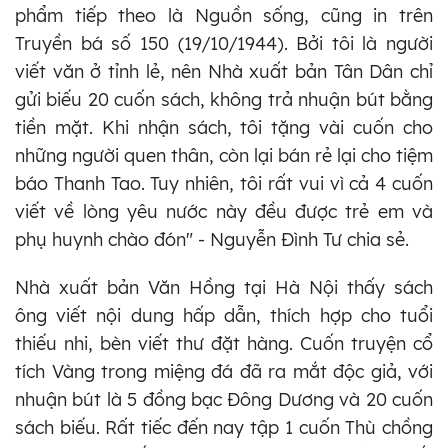
phẩm tiếp theo là Nguồn sống, cũng in trên
Truyền bá số 150 (19/10/1944). Bởi tôi là người
viết văn ở tỉnh lẻ, nên Nhà xuất bản Tân Dân chỉ
gửi biếu 20 cuốn sách, không trả nhuận bút bằng
tiền mặt. Khi nhận sách, tôi tặng vài cuốn cho
những người quen thân, còn lại bán rẻ lại cho tiệm
báo Thanh Tao. Tuy nhiên, tôi rất vui vì cả 4 cuốn
viết về lòng yêu nước này đều được trẻ em và
phụ huynh chào đón" - Nguyễn Đình Tư chia sẻ.
Nhà xuất bản Văn Hồng tại Hà Nội thấy sách
ông viết nội dung hấp dẫn, thích hợp cho tuổi
thiếu nhi, bèn viết thư đặt hàng. Cuốn truyện cổ
tích Vàng trong miệng đá đã ra mắt độc giả, với
nhuận bút là 5 đồng bạc Đông Dương và 20 cuốn
sách biếu. Rất tiếc đến nay tập 1 cuốn Thù chồng