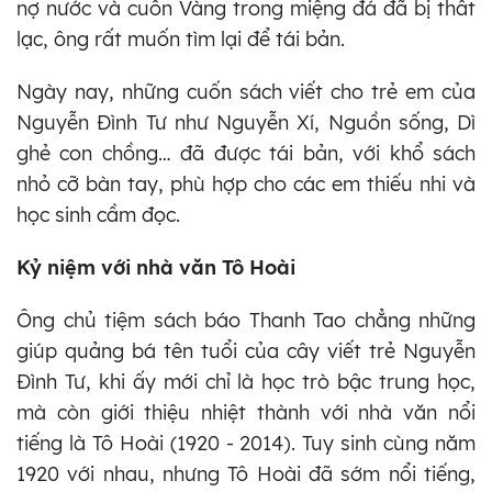
nợ nước và cuốn Vàng trong miệng đá đã bị thất
lạc, ông rất muốn tìm lại để tái bản.
Ngày nay, những cuốn sách viết cho trẻ em của
Nguyễn Đình Tư như Nguyễn Xí, Nguồn sống, Dì
ghẻ con chồng… đã được tái bản, với khổ sách
nhỏ cỡ bàn tay, phù hợp cho các em thiếu nhi và
học sinh cầm đọc.
Kỷ niệm với nhà văn Tô Hoài
Ông chủ tiệm sách báo Thanh Tao chẳng những
giúp quảng bá tên tuổi của cây viết trẻ Nguyễn
Đình Tư, khi ấy mới chỉ là học trò bậc trung học,
mà còn giới thiệu nhiệt thành với nhà văn nổi
tiếng là Tô Hoài (1920 - 2014). Tuy sinh cùng năm
1920 với nhau, nhưng Tô Hoài đã sớm nổi tiếng,