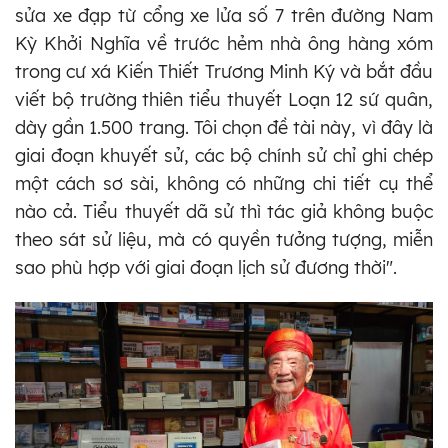
sửa xe đạp từ cổng xe lửa số 7 trên đường Nam
Kỳ Khởi Nghĩa về trước hẻm nhà ông hàng xóm
trong cư xá Kiến Thiết Trương Minh Ký và bắt đầu
viết bộ trường thiên tiểu thuyết Loạn 12 sứ quân,
dày gần 1.500 trang. Tôi chọn đề tài này, vì đây là
giai đoạn khuyết sử, các bộ chính sử chỉ ghi chép
một cách sơ sài, không có những chi tiết cụ thể
nào cả. Tiểu thuyết dã sử thì tác giả không buộc
theo sát sử liệu, mà có quyền tưởng tượng, miễn
sao phù hợp với giai đoạn lịch sử đương thời".