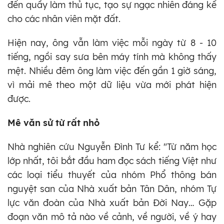
đến quầy làm thủ tục, tạo sự ngạc nhiên đáng kể
cho các nhân viên mặt đất.
Hiện nay, ông vẫn làm việc mỗi ngày từ 8 - 10
tiếng, ngồi say sưa bên máy tính mà không thấy
mệt. Nhiều đêm ông làm việc đến gần 1 giờ sáng,
vì mải mê theo một dữ liệu vừa mới phát hiện
được.
Mê văn sử từ rất nhỏ
Nhà nghiên cứu Nguyễn Đình Tư kể: "Từ năm học
lớp nhất, tôi bắt đầu ham đọc sách tiếng Việt như
các loại tiểu thuyết của nhóm Phổ thông bán
nguyệt san của Nhà xuất bản Tân Dân, nhóm Tự
lực văn đoàn của Nhà xuất bản Đời Nay… Gặp
đoạn văn mô tả nào về cảnh, về người, về ý hay