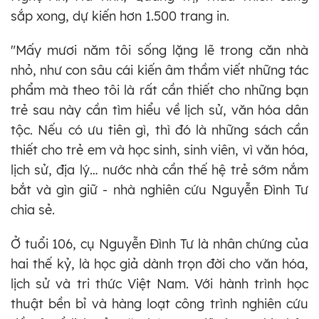
sắp xong, dự kiến hơn 1.500 trang in.
"Mấy mươi năm tôi sống lặng lẽ trong căn nhà
nhỏ, như con sâu cái kiến âm thầm viết những tác
phẩm mà theo tôi là rất cần thiết cho những bạn
trẻ sau này cần tìm hiểu về lịch sử, văn hóa dân
tộc. Nếu có ưu tiên gì, thì đó là những sách cần
thiết cho trẻ em và học sinh, sinh viên, vì văn hóa,
lịch sử, địa lý… nước nhà cần thế hệ trẻ sớm nắm
bắt và gìn giữ - nhà nghiên cứu Nguyễn Đình Tư
chia sẻ.
Ở tuổi 106, cụ Nguyễn Đình Tư là nhân chứng của
hai thế kỷ, là học giả dành trọn đời cho văn hóa,
lịch sử và tri thức Việt Nam. Với hành trình học
thuật bền bỉ và hàng loạt công trình nghiên cứu