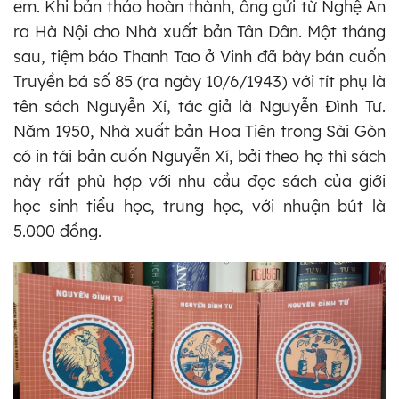
em. Khi bản thảo hoàn thành, ông gửi từ Nghệ An
ra Hà Nội cho Nhà xuất bản Tân Dân. Một tháng
sau, tiệm báo Thanh Tao ở Vinh đã bày bán cuốn
Truyền bá số 85 (ra ngày 10/6/1943) với tít phụ là
tên sách Nguyễn Xí, tác giả là Nguyễn Đình Tư.
Năm 1950, Nhà xuất bản Hoa Tiên trong Sài Gòn
có in tái bản cuốn Nguyễn Xí, bởi theo họ thì sách
này rất phù hợp với nhu cầu đọc sách của giới
học sinh tiểu học, trung học, với nhuận bút là
5.000 đồng.