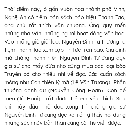
Thời điểm này, ở gần vườn hoa thành phố Vinh,
Nghệ An có tiệm bán sách báo hiệu Thanh Tao,
ông chủ rất thích văn chương. Ông quý mến
những nhà văn, những người hoạt động văn hóa.
Vào những giờ giải lao, Nguyễn Đình Tư thường ra
tiệm Thanh Tao xem cọp tin tức trên báo. Gia đình
mà chàng thanh niên Nguyễn Đình Tư đang dạy
gia sư cho mấy đứa nhỏ cũng mua các loại báo
Truyền bá cho thiếu nhi về đọc. Các cuốn sách
mỏng như Con thiên lý mã (Lê Văn Trương), Phần
thưởng danh dự (Nguyễn Công Hoan), Con dế
mèn (Tô Hoài)… rất được trẻ em yêu thích. Sau
khi mấy đứa nhỏ đọc xong thì chàng gia sư
Nguyễn Đình Tư cũng đọc ké, rồi tự thấy nội dung
những sách này bản thân cũng có thể viết được.