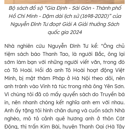
Bộ sách đồ sộ “Gia Định - Sài Gòn - Thành phố
Hồ Chí Minh - Dặm dài lịch sử (1698-2020)” của
Nguyễn Đình Tư đoạt Giải A Giải thưởng Sách
quốc gia 2024
Nhà nghiên cứu Nguyễn Đình Tư kể: "Ông chủ
tiệm sách báo Thanh Tao, là người Bắc, ông lại
sớm làm bạn với những người viết văn, trong đó
có Tô Hoài. Hồi đó anh Tô Hoài hoạt động Việt
Minh, bị mật thám Pháp ở Hà Nội theo dõi, nên
anh tránh vào Vinh tá túc trong nhà ông Yên Sơn.
Vì chúng tôi đã có mấy quyển sách do Truyền bá
in, nên nhanh chóng kết nghĩa anh em với nhau.
Anh ấy tặng tôi hình chân dung và cuốn sách Nhà
nghèo, mô tả cảnh quê hương anh ở thôn Cát
Động, thị trấn Kim Bài, huyện Thanh Oai (Hà Tây