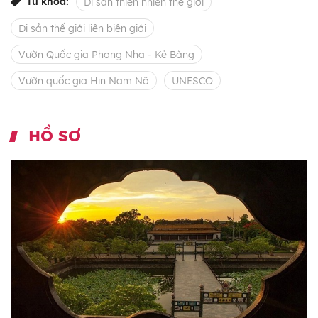
Từ khóa:
Di sản thiên nhiên thế giới
Di sản thế giới liên biên giới
Vườn Quốc gia Phong Nha - Kẻ Bàng
Vườn quốc gia Hin Nam Nô
UNESCO
HỒ SƠ