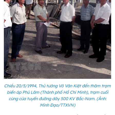
Chiều 20/5/1994, Thủ tướng Võ Văn Kiệt đến thăm trạm
biến áp Phú Lâm (Thành phố Hồ Chí Minh), trạm cuối
cùng của tuyến đường dây 500 KV Bắc-Nam. (Ảnh:
Minh Đạo/TTXVN)