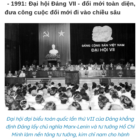
- 1991: Đại hội Đảng VII - đổi mới toàn diện,
đưa công cuộc đổi mới đi vào chiều sâu
Đại hội đại biểu toàn quốc lần thứ VII của Đảng khẳng
định Đảng lấy chủ nghĩa Marx-Lenin và tư tưởng Hồ Chí
Minh làm nền tảng tư tưởng, kim chỉ nam cho hành