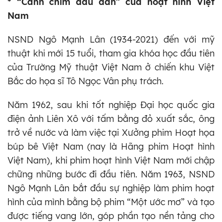
* “Cánh chim đầu đàn” của hoạt hình Việt
Nam
NSND Ngô Mạnh Lân (1934-2021) đến với mỹ
thuật khi mới 15 tuổi, tham gia khóa học đầu tiên
của Trường Mỹ thuật Việt Nam ở chiến khu Việt
Bắc do họa sĩ Tô Ngọc Vân phụ trách.
Năm 1962, sau khi tốt nghiệp Đại học quốc gia
điện ảnh Liên Xô với tấm bằng đỏ xuất sắc, ông
trở về nước và làm việc tại Xưởng phim Hoạt họa
búp bê Việt Nam (nay là Hãng phim Hoạt hình
Việt Nam), khi phim hoạt hình Việt Nam mới chập
chững những bước đi đầu tiên. Năm 1963, NSND
Ngô Mạnh Lân bắt đầu sự nghiệp làm phim hoạt
hình của mình bằng bộ phim “Một ước mơ” và tạo
được tiếng vang lớn, góp phần tạo nền tảng cho