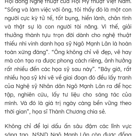
Hội đồng Nghệ thuật của Hội Mỹ thuật Việt Nam.
“Sống và làm việc với ông, tôi thấy đó là một con
người cực kỳ tử tế, tốt bụng, hiền lành, chân tình
và thật sự là con người tài năng. Vì thế, giải
thưởng thành tựu trọn đời dành cho nghệ thuật
thiếu nhi vinh danh họa sỹ Ngô Mạnh Lân là hoàn
toàn xứng đáng”. “Ông không chỉ vẽ đẹp, vẽ hay
mà còn tạo ra được phong cách riêng, ảnh hưởng
rất nhiều đến các họa sỹ sau này”. “Bây giờ, rất
nhiều họa sỹ khi vẽ về giai đoạn đó đều lấy tranh
của Nghệ sỹ Nhân dân Ngô Mạnh Lân ra để học
tập, nghiên cứu, lấy tư liệu cho sáng tác của
mình. Và đó là giá trị ngày càng bền vững theo
thời gian”, họa sĩ Thành Chương chia sẻ.
Không chỉ để lại dấu ấn sâu đậm các lĩnh vực
sáng tạo, NSND Ngô Mạnh Lân còn được đồng