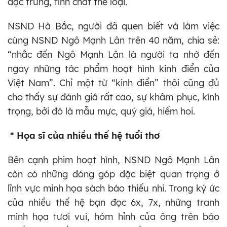
đặc trưng, tính chất thể loại.
NSND Hà Bắc, người đã quen biết và làm việc
cùng NSND Ngô Mạnh Lân trên 40 năm, chia sẻ:
“nhắc đến Ngô Mạnh Lân là người ta nhớ đến
ngay những tác phẩm hoạt hình kinh điển của
Việt Nam”. Chỉ một từ “kinh điển” thôi cũng đủ
cho thấy sự đánh giá rất cao, sự khâm phục, kính
trọng, bởi đó là mẫu mực, quý giá, hiếm hoi.
* Họa sĩ của nhiều thế hệ tuổi thơ
Bên cạnh phim hoạt hình, NSND Ngô Mạnh Lân
còn có những đóng góp đặc biệt quan trọng ở
lĩnh vực minh họa sách báo thiếu nhi. Trong ký ức
của nhiều thế hệ bạn đọc 6x, 7x, những tranh
minh họa tươi vui, hóm hỉnh của ông trên báo