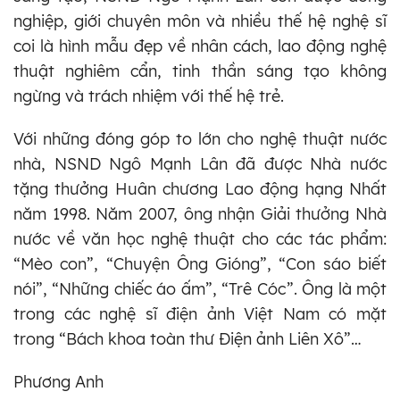
nghiệp, giới chuyên môn và nhiều thế hệ nghệ sĩ
coi là hình mẫu đẹp về nhân cách, lao động nghệ
thuật nghiêm cẩn, tinh thần sáng tạo không
ngừng và trách nhiệm với thế hệ trẻ.
Với những đóng góp to lớn cho nghệ thuật nước
nhà, NSND Ngô Mạnh Lân đã được Nhà nước
tặng thưởng Huân chương Lao động hạng Nhất
năm 1998. Năm 2007, ông nhận Giải thưởng Nhà
nước về văn học nghệ thuật cho các tác phẩm:
“Mèo con”, “Chuyện Ông Gióng”, “Con sáo biết
nói”, “Những chiếc áo ấm”, “Trê Cóc”. Ông là một
trong các nghệ sĩ điện ảnh Việt Nam có mặt
trong “Bách khoa toàn thư Điện ảnh Liên Xô”…
Phương Anh