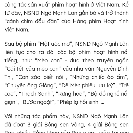
công tác sản xuất phim hoạt hình ở Việt Nam. Kể
từ đây, NSND Ngô Mạnh Lân gắn bó và trở thành
“cánh chim đầu đàn” của Hãng phim Hoạt hình
Việt Nam.
Sau bộ phim “Một ước mơ”, NSND Ngô Mạnh Lân
liên tục cho ra đời các bộ phim hoạt hình nổi
tiếng, như: “Mèo con” - dựa theo truyện ngắn
“Cái tết của mèo con” của nhà văn Nguyễn Đình
Thi, “Con sáo biết nói”, “Những chiếc áo ấm”,
“Chuyện ông Gióng”, “Dế Mèn phiêu lưu ký”, “Trê
cóc”, “Thạch Sanh”, “Rừng hoa”, “Bộ đồ nghề nổi
giận”, “Bước ngoặt”, “Phép lạ hồi sinh”...
Với những tác phẩm này, NSND Ngô Mạnh Lân
đã đoạt 3 giải Bông sen Vàng, 4 giải Bông sen
Bạc, nhiều Bằng khen của Ban giám khảo tại các