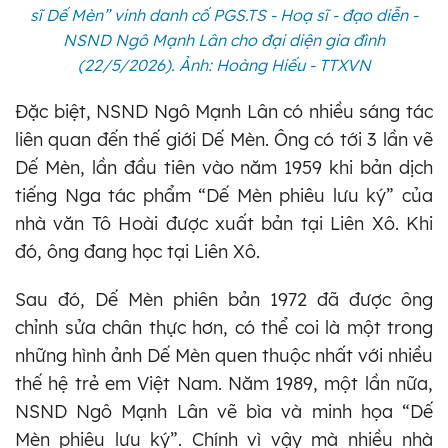
sĩ Dế Mèn” vinh danh cố PGS.TS - Hoạ sĩ - đạo diễn -
NSND Ngô Mạnh Lân cho đại diện gia đình
(22/5/2026). Ảnh: Hoàng Hiếu - TTXVN
Đặc biệt, NSND Ngô Mạnh Lân có nhiều sáng tác
liên quan đến thế giới Dế Mèn. Ông có tới 3 lần vẽ
Dế Mèn, lần đầu tiên vào năm 1959 khi bản dịch
tiếng Nga tác phẩm “Dế Mèn phiêu lưu ký” của
nhà văn Tô Hoài được xuất bản tại Liên Xô. Khi
đó, ông đang học tại Liên Xô.
Sau đó, Dế Mèn phiên bản 1972 đã được ông
chỉnh sửa chân thực hơn, có thể coi là một trong
những hình ảnh Dế Mèn quen thuộc nhất với nhiều
thế hệ trẻ em Việt Nam. Năm 1989, một lần nữa,
NSND Ngô Mạnh Lân vẽ bìa và minh họa “Dế
Mèn phiêu lưu ký”. Chính vì vậy mà nhiều nhà