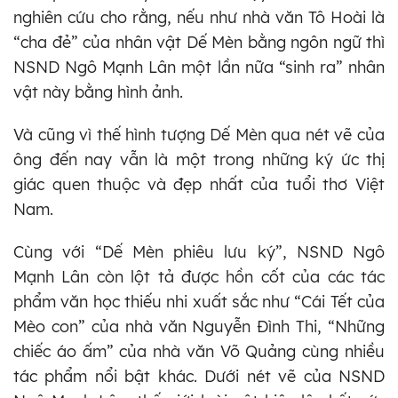
nghiên cứu cho rằng, nếu như nhà văn Tô Hoài là
“cha đẻ” của nhân vật Dế Mèn bằng ngôn ngữ thì
NSND Ngô Mạnh Lân một lần nữa “sinh ra” nhân
vật này bằng hình ảnh.
Và cũng vì thế hình tượng Dế Mèn qua nét vẽ của
ông đến nay vẫn là một trong những ký ức thị
giác quen thuộc và đẹp nhất của tuổi thơ Việt
Nam.
Cùng với “Dế Mèn phiêu lưu ký”, NSND Ngô
Mạnh Lân còn lột tả được hồn cốt của các tác
phẩm văn học thiếu nhi xuất sắc như “Cái Tết của
Mèo con” của nhà văn Nguyễn Đình Thi, “Những
chiếc áo ấm” của nhà văn Võ Quảng cùng nhiều
tác phẩm nổi bật khác. Dưới nét vẽ của NSND