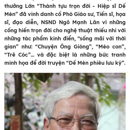
thưởng Lớn “Thành tựu trọn đời - Hiệp sĩ Dế
Mèn” đã vinh danh cố Phó Giáo sư, Tiến sĩ, họa
sĩ, đạo diễn, NSND Ngô Mạnh Lân vì những
cống hiến trọn đời cho nghệ thuật thiếu nhi với
những tác phẩm kinh điển, “sống mãi với thời
gian” như: “Chuyện Ông Gióng”, “Mèo con”,
“Trê Cóc”... và đặc biệt là những bức tranh
minh họa để đời truyện “Dế Mèn phiêu lưu ký”.