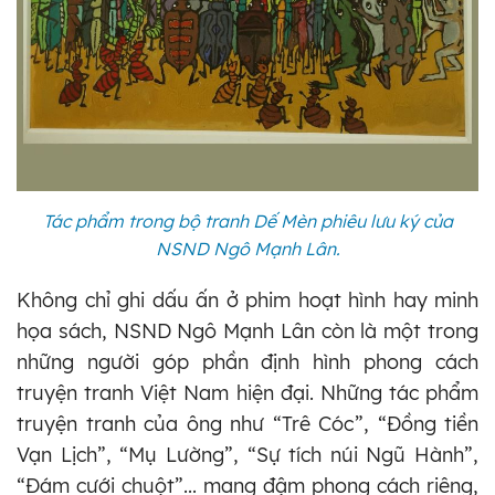
Tác phẩm trong bộ tranh Dế Mèn phiêu lưu ký của
NSND Ngô Mạnh Lân.
Không chỉ ghi dấu ấn ở phim hoạt hình hay minh
họa sách, NSND Ngô Mạnh Lân còn là một trong
những người góp phần định hình phong cách
truyện tranh Việt Nam hiện đại. Những tác phẩm
truyện tranh của ông như “Trê Cóc”, “Đồng tiền
Vạn Lịch”, “Mụ Lường”, “Sự tích núi Ngũ Hành”,
“Đám cưới chuột”... mang đậm phong cách riêng,