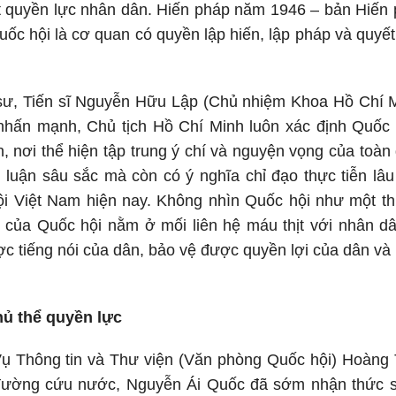
t quyền lực nhân dân. Hiến pháp năm 1946 – bản Hiến 
ốc hội là cơ quan có quyền lập hiến, lập pháp và quyế
sư, Tiến sĩ Nguyễn Hữu Lập (Chủ nhiệm Khoa Hồ Chí Mi
hấn mạnh, Chủ tịch Hồ Chí Minh luôn xác định Quốc h
, nơi thể hiện tập trung ý chí và nguyện vọng của toà
lý luận sâu sắc mà còn có ý nghĩa chỉ đạo thực tiễn lâu
i Việt Nam hiện nay. Không nhìn Quốc hội như một thi
 của Quốc hội nằm ở mối liên hệ máu thịt với nhân d
c tiếng nói của dân, bảo vệ được quyền lợi của dân và
hủ thể quyền lực
ụ Thông tin và Thư viện (Văn phòng Quốc hội) Hoàng 
 đường cứu nước, Nguyễn Ái Quốc đã sớm nhận thức sâ