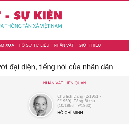
ĂM XƯA
HỒ SƠ TƯ LIỆU
NHÂN VẬT
GIỚI THIỆU
ời đại diện, tiếng nói của nhân dân
NHÂN VẬT LIÊN QUAN
Chủ tịch Đảng (2/1951 -
9/1969); Tổng Bí thư
(10/1956 - 9/1960)
HỒ CHÍ MINH