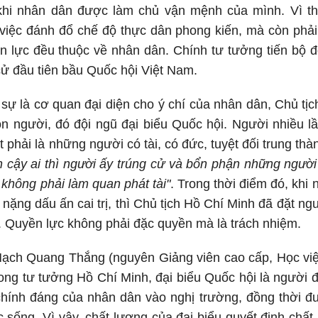
 khi nhân dân được làm chủ vận mệnh của mình. Vì t
việc đánh đổ chế độ thực dân phong kiến, mà còn phải
lực đều thuộc về nhân dân. Chính tư tưởng tiến bộ đó
ử đầu tiên bầu Quốc hội Việt Nam.
sự là cơ quan đại diện cho ý chí của nhân dân, Chủ tị
n người, đó đội ngũ đại biểu Quốc hội. Người nhiều l
 phải là những người có tài, có đức, tuyệt đối trung thà
n cậy ai thì người ấy trúng cử và bổn phận những người
không phải làm quan phát tài"
. Trong thời điểm đó, khi
nặng dấu ấn cai trị, thì Chủ tịch Hồ Chí Minh đã đặt ngườ
 Quyền lực không phải đặc quyền mà là trách nhiệm.
Mạch Quang Thắng (nguyên Giảng viên cao cấp, Học việ
rong tư tưởng Hồ Chí Minh, đại biểu Quốc hội là người đ
chính đáng của nhân dân vào nghị trường, đồng thời đ
uộc sống. Vì vậy, chất lượng của đại biểu quyết định chấ