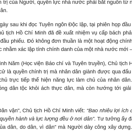
h trị của Người, quyền lực nhà nước phải bắt nguồn từ
dân.
ngày sau khi đọc Tuyên ngôn Độc lập, tại phiên họp đầu
hủ tịch Hồ Chí Minh đã đề xuất nhiệm vụ cấp bách phả
đầu phiếu. Đó không đơn thuần là một hoạt động chính 
c nhằm xác lập tính chính danh của một nhà nước mới 
ình Năm (Học viện Báo chí và Tuyên truyền), Chủ tịch 
cử là quyền chính trị mà nhân dân giành được qua đấu
 chủ trực tiếp thể hiện năng lực làm chủ của nhân dâ
hóng dân tộc khỏi ách thực dân, mà còn hướng tới giả
ân vận", Chủ tịch Hồ Chí Minh viết:
“Bao nhiêu lợi ích
quyền hành và lực lượng đều ở nơi dân”.
Tư tưởng ấy đ
ủa dân, do dân, vì dân” mà Người dày công xây dựng. 