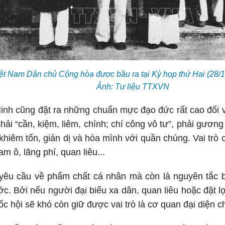
t Nam Dân chủ Cộng hòa được bầu ra tại Kỳ họp thứ Hai (28/10
Ảnh: Tư liệu TTXVN
inh cũng đặt ra những chuẩn mực đạo đức rất cao đối v
hải “cần, kiệm, liêm, chính; chí công vô tư”, phải gươn
khiêm tốn, giản dị và hòa mình với quần chúng. Vai trò 
am ô, lãng phí, quan liêu...
 yêu cầu về phẩm chất cá nhân mà còn là nguyên tắc b
. Bởi nếu người đại biểu xa dân, quan liêu hoặc đặt lợi
c hội sẽ khó còn giữ được vai trò là cơ quan đại diện c