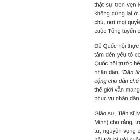
thật sự trọn vẹn
không dừng lại ở 
chủ, nơi mọi quyền 
cuộc Tổng tuyển c
Để Quốc hội thực 
tâm đến yếu tố co
Quốc hội trước hết
nhân dân.
"Dân ti
cộng cho dân chứ 
thế giới vẫn mang 
phục vụ nhân dân.
Giáo sư, Tiến sĩ 
Minh) cho rằng, t
tư, nguyện vọng 
hội trở lại với c