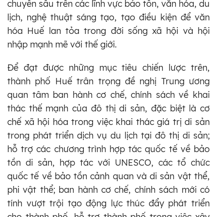
chuyên sâu trên các lĩnh vực bảo tồn, văn hóa, du
lịch, nghệ thuật sáng tạo, tạo điều kiện để văn
hóa Huế lan tỏa trong đời sống xã hội và hội
nhập mạnh mẽ với thế giới.
Để đạt được những mục tiêu chiến lược trên,
thành phố Huế trân trọng đề nghị Trung ương
quan tâm ban hành cơ chế, chính sách về khai
thác thế mạnh của đô thị di sản, đặc biệt là cơ
chế xã hội hóa trong việc khai thác giá trị di sản
trong phát triển dịch vụ du lịch tại đô thị di sản;
hỗ trợ các chương trình hợp tác quốc tế về bảo
tồn di sản, hợp tác với UNESCO, các tổ chức
quốc tế về bảo tồn cảnh quan và di sản vật thể,
phi vật thể; ban hành cơ chế, chính sách mới có
tính vượt trội tạo động lực thúc đẩy phát triển
cho thành phố, hỗ trợ thành phố trong việc xây