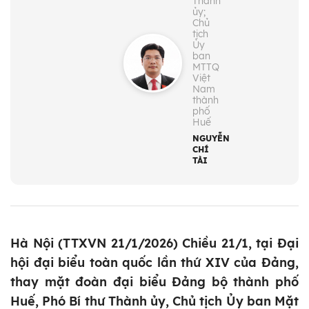
Thành
ủy;
Chủ
tịch
Ủy
ban
MTTQ
Việt
Nam
thành
phố
Huế
NGUYỄN
CHÍ
TÀI
Hà Nội (TTXVN 21/1/2026) Chiều 21/1, tại Đại
hội đại biểu toàn quốc lần thứ XIV của Đảng,
thay mặt đoàn đại biểu Đảng bộ thành phố
Huế, Phó Bí thư Thành ủy, Chủ tịch Ủy ban Mặt