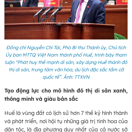
Đồng chí Nguyễn Chí Tài, Phó Bí thư Thành ủy, Chủ tịch
Ủy ban MTTQ Việt Nam thành phố Huế, trình bày tham
luận “Phát huy thế mạnh di sản, xây dựng Huế thành đô
thị di sản, trung tâm văn hóa, du lịch đặc sắc tầm cỡ
quốc tế”. Ảnh: TTXVN
Tạo động lực cho mô hình đô thị di sản xanh,
thông minh và giàu bản sắc
Huế là vùng đất có lịch sử hơn 7 thế kỷ hình thành
và phát triển, nơi hội tụ những giá trị tinh hoa của
dân tộc, là địa phương duy nhất của cả nước sở