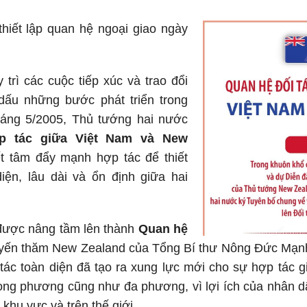
hiết lập quan hệ ngoại giao ngày
trì các cuộc tiếp xúc và trao đổi
dấu những bước phát triển trong
háng 5/2005, Thủ tướng hai nước
p tác giữa Việt Nam và New
ết tâm đẩy mạnh hợp tác để thiết
iện, lâu dài và ổn định giữa hai
được nâng tầm lên thành
Quan hệ
ến thăm New Zealand của Tổng Bí thư Nông Đức Mạnh 
tác toàn diện đã tạo ra xung lực mới cho sự hợp tác g
song phương cũng như đa phương, vì lợi ích của nhân dâ
ở khu vực và trên thế giới…