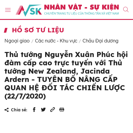
HỒ SƠ TƯ LIỆU
Ngoại giao
Các nước - Khu vực
Châu Đại dương
Thủ tướng Nguyễn Xuân Phúc hội
đàm cấp cao trực tuyến với Thủ
tướng New Zealand, Jacinda
Ardern - TUYÊN BỐ NÂNG CẤP
QUAN HỆ ĐỐI TÁC CHIẾN LƯỢC
(22/7/2020)
Chia sẻ: