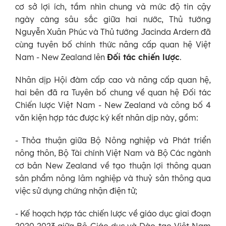
cơ sở lợi ích, tầm nhìn chung và mức độ tin cậy
ngày càng sâu sắc giữa hai nước, Thủ tướng
Nguyễn Xuân Phúc và Thủ tướng Jacinda Ardern đã
cùng tuyên bố chính thức nâng cấp quan hệ Việt
Nam - New Zealand lên
Đối tác chiến lược
.
Nhân dịp Hội đàm cấp cao và nâng cấp quan hệ,
hai bên đã ra Tuyên bố chung về quan hệ Đối tác
Chiến lược Việt Nam - New Zealand và công bố 4
văn kiện hợp tác được ký kết nhân dịp này, gồm:
- Thỏa thuận giữa Bộ Nông nghiệp và Phát triển
nông thôn, Bộ Tài chính Việt Nam và Bộ Các ngành
cơ bản New Zealand về tạo thuận lợi thông quan
sản phẩm nông lâm nghiệp và thuỷ sản thông qua
việc sử dụng chứng nhận điện tử;
- Kế hoạch hợp tác chiến lược về giáo dục giai đoạn