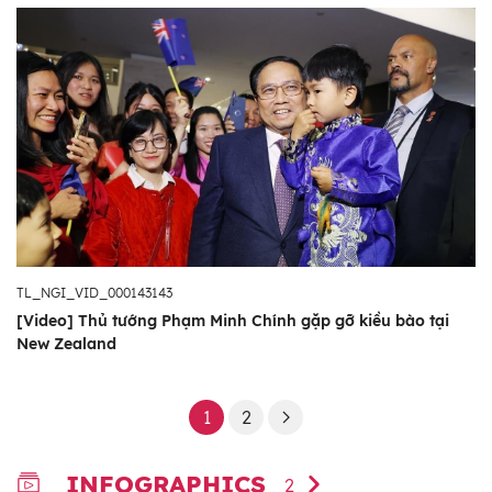
TL_NGI_VID_000143143
[Video] Thủ tướng Phạm Minh Chính gặp gỡ kiều bào tại
New Zealand
1
2
INFOGRAPHICS
2