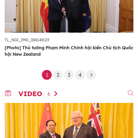
TL_NGI_IMG_000143123
[Photo] Thủ tướng Phạm Minh Chính hội kiến Chủ tịch Quốc
hội New Zealand
1
2
3
4
VIDEO
6