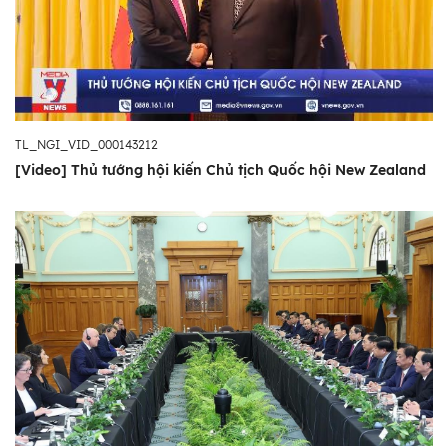
TL_NGI_VID_000143212
[Video] Thủ tướng hội kiến Chủ tịch Quốc hội New Zealand