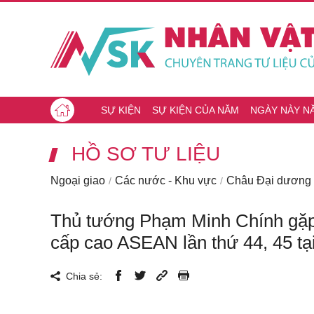
SỰ KIỆN
SỰ KIỆN CỦA NĂM
NGÀY NÀY N
HỒ SƠ TƯ LIỆU
Ngoại giao
Các nước - Khu vực
Châu Đại dương
Thủ tướng Phạm Minh Chính gặp 
cấp cao ASEAN lần thứ 44, 45 tạ
Chia sẻ: