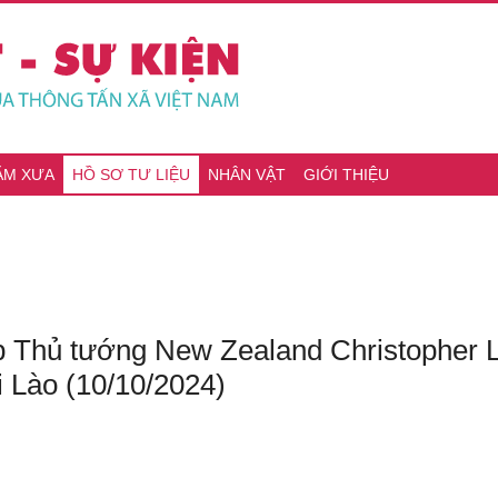
ĂM XƯA
HỒ SƠ TƯ LIỆU
NHÂN VẬT
GIỚI THIỆU
Thủ tướng New Zealand Christopher Lu
i Lào (10/10/2024)