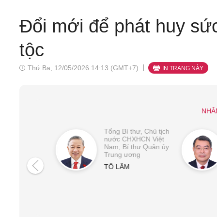
Đổi mới để phát huy sứ
tộc
Thứ Ba, 12/05/2026 14:13 (GMT+7)
IN TRANG NÀY
NHÂ
Tổng Bí thư, Chủ tịch
nước CHXHCN Việt
Nam; Bí thư Quân ủy
Trung ương
TÔ LÂM