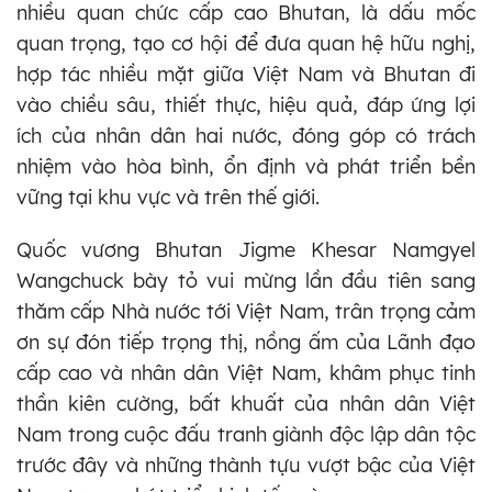
nhiều quan chức cấp cao Bhutan, là dấu mốc
quan trọng, tạo cơ hội để đưa quan hệ hữu nghị,
hợp tác nhiều mặt giữa Việt Nam và Bhutan đi
vào chiều sâu, thiết thực, hiệu quả, đáp ứng lợi
ích của nhân dân hai nước, đóng góp có trách
nhiệm vào hòa bình, ổn định và phát triển bền
vững tại khu vực và trên thế giới.
Quốc vương Bhutan Jigme Khesar Namgyel
Wangchuck bày tỏ vui mừng lần đầu tiên sang
thăm cấp Nhà nước tới Việt Nam, trân trọng cảm
ơn sự đón tiếp trọng thị, nồng ấm của Lãnh đạo
cấp cao và nhân dân Việt Nam, khâm phục tinh
thần kiên cường, bất khuất của nhân dân Việt
Nam trong cuộc đấu tranh giành độc lập dân tộc
trước đây và những thành tựu vượt bậc của Việt