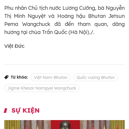
Phu nhân Chủ tịch nước Lương Cường, bà Nguyễn
Thị Minh Nguyệt và Hoàng hậu Bhutan Jetsun
Pema Wangchuck đã đến tham quan, dâng
hương tại chùa Trấn Quốc (Hà Nội)./.
Việt Đức
Từ khóa:
Việt Nam-Bhutan
Quốc vương Bhutan
Jigme Khesar Namgyel Wangchuck
SỰ KIỆN