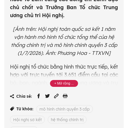
chủ chốt và Trưởng Ban Tổ chức Trung
ương chủ trì Hội nghị.
[Ảnh trên
: Hội nghị toàn quốc sơ kết 1 năm
vận hành mô hình tổ chức tổng thể của hệ
thống chính trị và mô hình chính quyền 3 cấp
(1/7/2026). Ảnh: Phương Hoa - TTXVN
]
Hội nghị tổ chức bằng hình thức trực tiếp, kết
hợp với trực tuyến tới 3.651 điểm cầu tại các
bộ, ban, ngành, đoàn thể Trung ương và trụ
sở của các tỉnh, thành phố, trụ sở xã,
Chia sẻ:
phường, đặc khu trên toàn quốc với tổng số
557.099 đại biểu tham dự.
Từ khóa:
mô hình chính quyền 3 cấp
Hội nghị sơ kết
hệ thống chính trị