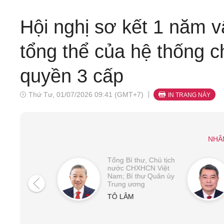
Hội nghị sơ kết 1 năm 
tổng thể của hệ thống c
quyền 3 cấp
Thứ Tư, 01/07/2026 09:41 (GMT+7)
IN TRANG NÀY
NHÂ
Tổng Bí thư, Chủ tịch
nước CHXHCN Việt
Nam; Bí thư Quân ủy
Trung ương
TÔ LÂM