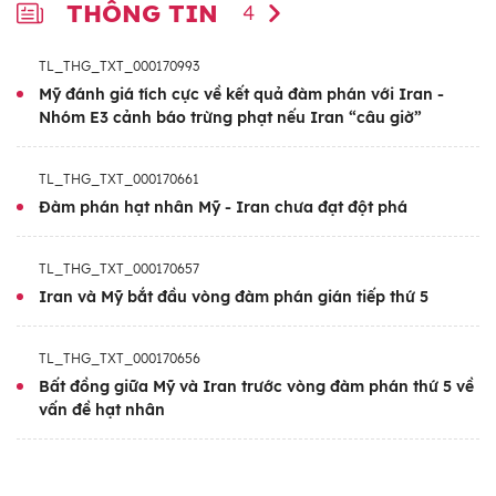
Về phần mình, Ngoại trưởng Iran Abbas
THÔNG TIN
4
Araghchi xác nhận các cuộc đàm phán với
Washington về chương trình hạt nhân của
TL_THG_TXT_000170993
Tehran là “phức tạp”. Ông nhấn mạnh: “Các
Mỹ đánh giá tích cực về kết quả đàm phán với Iran -
Nhóm E3 cảnh báo trừng phạt nếu Iran “câu giờ”
cuộc đàm phán quá phức tạp để có thể giải
quyết chỉ trong hai hoặc ba cuộc họp”. Ông
TL_THG_TXT_000170661
cũng cho biết đã có tiềm năng đạt được tiến
Đàm phán hạt nhân Mỹ - Iran chưa đạt đột phá
triển sau khi Oman đưa ra một số đề xuất.
Trong khi đó, Mỹ thông báo vòng đàm phán
TL_THG_TXT_000170657
Iran và Mỹ bắt đầu vòng đàm phán gián tiếp thứ 5
hạt nhân lần thứ 5 giữa Mỹ và Iran đã đạt
được thêm một số tiến triển. Theo một quan
TL_THG_TXT_000170656
chức cấp cao của chính quyền Mỹ, cuộc đàm
Bất đồng giữa Mỹ và Iran trước vòng đàm phán thứ 5 về
phán “mang tính xây dựng”, hai nước đã đạt
vấn đề hạt nhân
được thêm tiến triển, nhưng vẫn còn nhiều
việc phải làm và cả bên đã nhất trí sẽ gặp lại
nhau trong tương lai gần.