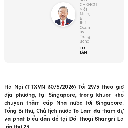
nước
CHXHCN
Việt
Nam;
Bí
thư
Quân
ủy
Trung
ương
TÔ
LÂM
Hà Nội (TTXVN 30/5/2026) Tối 29/5 theo giờ
địa phương, tại Singapore, trong khuôn khổ
chuyến thăm cấp Nhà nước tới Singapore,
Tổng Bí thư, Chủ tịch nước Tô Lâm đã tham dự
và phát biểu dẫn đề tại Đối thoại Shangri-La
lần thứ 23.