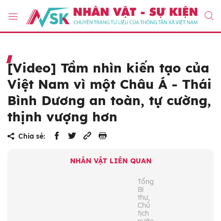
[Video] Tầm nhìn kiến tạo của
Việt Nam vì một Châu Á - Thái
Bình Dương an toàn, tự cường,
thịnh vượng hơn
Chia sẻ:
NHÂN VẬT LIÊN QUAN
Tổng
Bí
thư,
Chủ
tịch