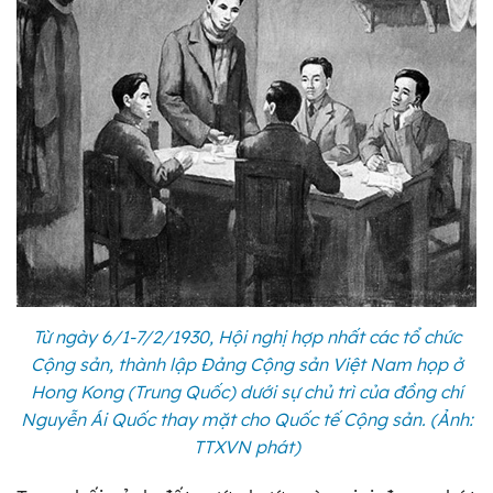
Từ ngày 6/1-7/2/1930, Hội nghị hợp nhất các tổ chức
Cộng sản, thành lập Đảng Cộng sản Việt Nam họp ở
Hong Kong (Trung Quốc) dưới sự chủ trì của đồng chí
Nguyễn Ái Quốc thay mặt cho Quốc tế Cộng sản. (Ảnh:
TTXVN phát)