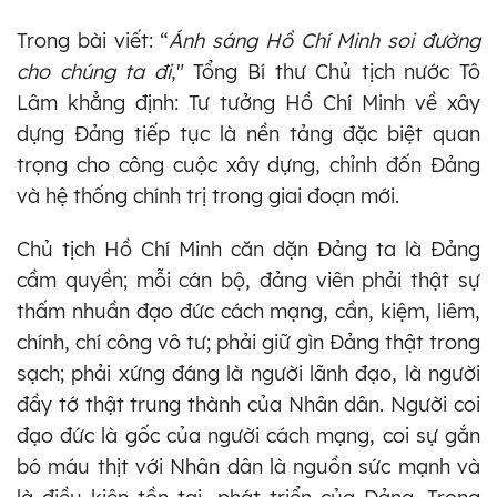
Trong bài viết: “
Ánh sáng Hồ Chí Minh soi đường
cho chúng ta đi
," Tổng Bí thư Chủ tịch nước Tô
Lâm khẳng định: Tư tưởng Hồ Chí Minh về xây
dựng Đảng tiếp tục là nền tảng đặc biệt quan
trọng cho công cuộc xây dựng, chỉnh đốn Đảng
và hệ thống chính trị trong giai đoạn mới.
Chủ tịch Hồ Chí Minh căn dặn Đảng ta là Đảng
cầm quyền; mỗi cán bộ, đảng viên phải thật sự
thấm nhuần đạo đức cách mạng, cần, kiệm, liêm,
chính, chí công vô tư; phải giữ gìn Đảng thật trong
sạch; phải xứng đáng là người lãnh đạo, là người
đầy tớ thật trung thành của Nhân dân. Người coi
đạo đức là gốc của người cách mạng, coi sự gắn
bó máu thịt với Nhân dân là nguồn sức mạnh và