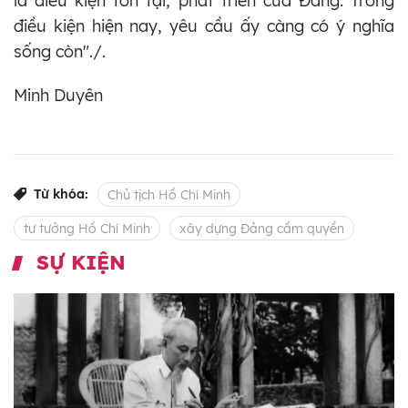
là điều kiện tồn tại, phát triển của Đảng. Trong
điều kiện hiện nay, yêu cầu ấy càng có ý nghĩa
sống còn"./.
Minh Duyên
Từ khóa:
Chủ tịch Hồ Chí Minh
tư tưởng Hồ Chí Minh
xây dựng Đảng cầm quyền
SỰ KIỆN