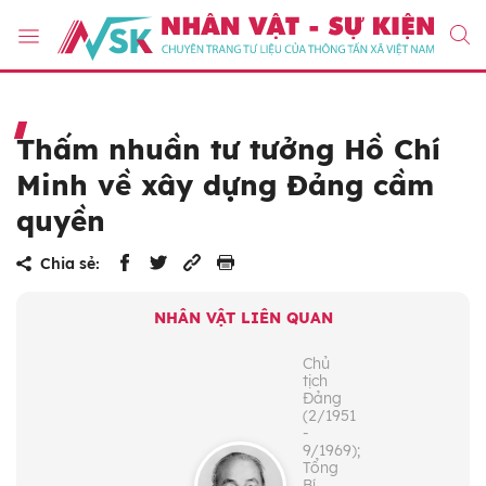
Thấm nhuần tư tưởng Hồ Chí
Minh về xây dựng Đảng cầm
quyền
Chia sẻ:
NHÂN VẬT LIÊN QUAN
Chủ
tịch
Đảng
(2/1951
-
9/1969);
Tổng
Bí