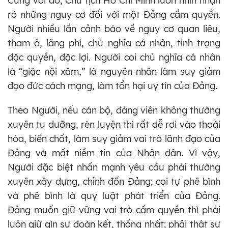
Cùng với đó, Chủ tịch Hồ Chí Minh luôn nhìn nhận
rõ những nguy cơ đối với một Đảng cầm quyền.
Người nhiều lần cảnh báo về nguy cơ quan liêu,
tham ô, lãng phí, chủ nghĩa cá nhân, tình trạng
đặc quyền, đặc lợi. Người coi chủ nghĩa cá nhân
là “giặc nội xâm,” là nguyên nhân làm suy giảm
đạo đức cách mạng, làm tổn hại uy tín của Đảng.
Theo Người, nếu cán bộ, đảng viên không thường
xuyên tu dưỡng, rèn luyện thì rất dễ rơi vào thoái
hóa, biến chất, làm suy giảm vai trò lãnh đạo của
Đảng và mất niềm tin của Nhân dân. Vì vậy,
Người đặc biệt nhấn mạnh yêu cầu phải thường
xuyên xây dựng, chỉnh đốn Đảng; coi tự phê bình
và phê bình là quy luật phát triển của Đảng.
Đảng muốn giữ vững vai trò cầm quyền thì phải
luôn giữ gìn sự đoàn kết, thống nhất; phải thật sự