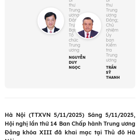
Bí
Bí
thư
thư
Trung
Trung
ương
ương
Đảng;
Đảng;
Trưởng
Chủ
Ban
nhiệm
Tổ
Ủy
chức
ban
Trung
Kiểm
ương
tra
Trung
NGUYỄN
ương
DUY
NGỌC
TRẦN
SỸ
THANH
Hà Nội (TTXVN 5/11/2025) Sáng 5/11/2025,
Hội nghị lần thứ 14 Ban Chấp hành Trung ương
Đảng khóa XIII đã khai mạc tại Thủ đô Hà