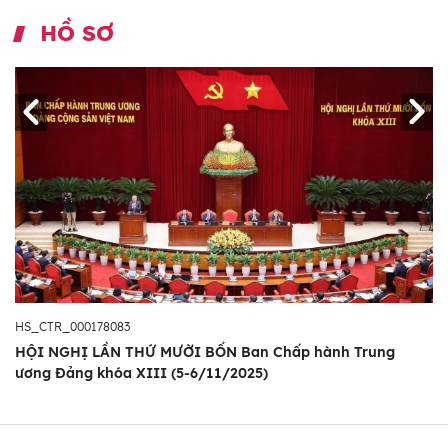
HỒ SƠ
HS_CTR_000178083
HỘI NGHỊ LẦN THỨ MƯỜI BỐN Ban Chấp hành Trung
ương Đảng khóa XIII (5-6/11/2025)