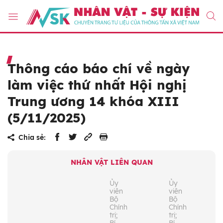
Thông cáo báo chí về ngày
làm việc thứ nhất Hội nghị
Trung ương 14 khóa XIII
(5/11/2025)
Chia sẻ:
NHÂN VẬT LIÊN QUAN
Ủy
Ủy
viên
viên
Bộ
Bộ
Chính
Chính
trị;
trị;