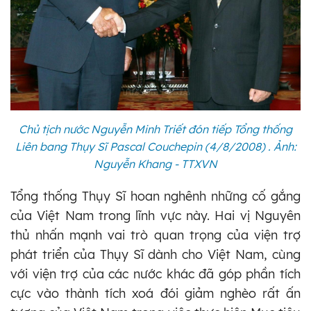
Chủ tịch nước Nguyễn Minh Triết đón tiếp Tổng thống
Liên bang Thụy Sĩ Pascal Couchepin (4/8/2008) . Ảnh:
Nguyễn Khang - TTXVN
Tổng thống Thụy Sĩ hoan nghênh những cố gắng
của Việt Nam trong lĩnh vực này. Hai vị Nguyên
thủ nhấn mạnh vai trò quan trọng của viện trợ
phát triển của Thụy Sĩ dành cho Việt Nam, cùng
với viện trợ của các nước khác đã góp phần tích
cực vào thành tích xoá đói giảm nghèo rất ấn