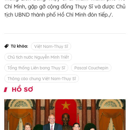
Chí Minh, gặp gỡ cộng đồng Thụy Sĩ và được Chủ
tịch UBND thành phố Hồ Chí Minh đón tiếp./.
Từ khóa:
Việt Nam-Thụy Sĩ
Chủ tịch nước Nguyễn Minh Triết
Tổng thống Liên bang Thụy Sĩ
Pascal Couchepin
Thông cáo chung Việt Nam-Thụy Sĩ
HỒ SƠ