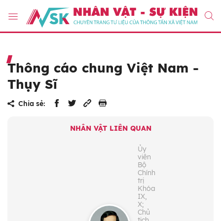
Thông cáo chung Việt Nam -
Thụy Sĩ
Chia sẻ:
NHÂN VẬT LIÊN QUAN
Ủy
viên
Bộ
Chính
trị
Khóa
IX,
X;
Chủ
tịch