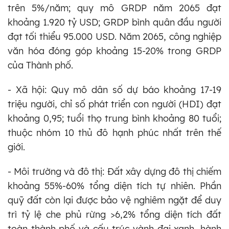
trên 5%/năm; quy mô GRDP năm 2065 đạt
khoảng 1.920 tỷ USD; GRDP bình quân đầu người
đạt tối thiểu 95.000 USD. Năm 2065, công nghiệp
văn hóa đóng góp khoảng 15-20% trong GRDP
của Thành phố.
- Xã hội: Quy mô dân số dự báo khoảng 17-19
triệu người, chỉ số phát triển con người (HDI) đạt
khoảng 0,95; tuổi thọ trung bình khoảng 80 tuổi;
thuộc nhóm 10 thủ đô hạnh phúc nhất trên thế
giới.
- Môi trường và đô thị: Đất xây dựng đô thị chiếm
khoảng 55%-60% tổng diện tích tự nhiên. Phần
quỹ đất còn lại được bảo vệ nghiêm ngặt để duy
trì tỷ lệ che phủ rừng >6,2% tổng diện tích đất
toàn thành phố và cấu trúc vành đai xanh, hành