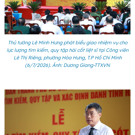
Thủ tướng Lê Minh Hưng phát biểu giao nhiệm vụ cho
lực lượng tìm kiếm, quy tập hài cốt liệt sĩ tại Công viên
Lê Thị Riêng, phường Hòa Hưng, T.P Hồ Chí Minh
(6/7/2026). Ảnh: Dương Giang-TTXVN