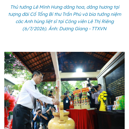
Thủ tướng Lê Minh Hưng dâng hoa, dâng hương tại
tượng đài Cố Tổng Bí thư Trần Phú và bia tưởng niệm
các Anh hùng liệt sĩ tại Công viên Lê Thị Riêng
(6/7/2026). Ảnh: Dương Giang - TTXVN