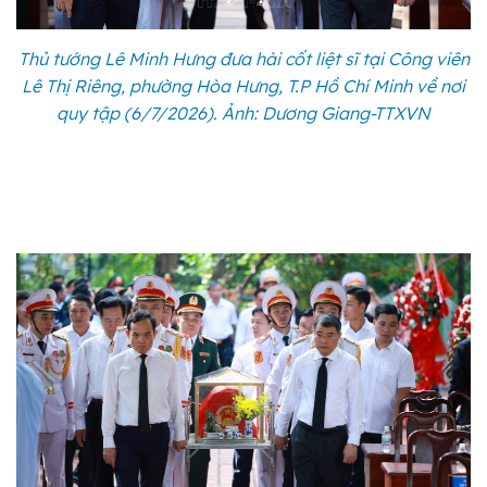
Thủ tướng Lê Minh Hưng đưa hài cốt liệt sĩ tại Công viên
Lê Thị Riêng, phường Hòa Hưng, T.P Hồ Chí Minh về nơi
quy tập (6/7/2026). Ảnh: Dương Giang-TTXVN