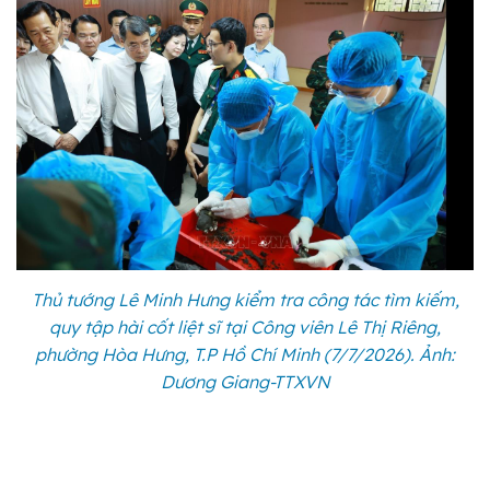
Thủ tướng Lê Minh Hưng kiểm tra công tác tìm kiếm,
quy tập hài cốt liệt sĩ tại Công viên Lê Thị Riêng,
phường Hòa Hưng, T.P Hồ Chí Minh (7/7/2026). Ảnh:
Dương Giang-TTXVN