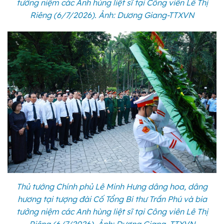
tưởng niệm các Anh hùng liệt sĩ tại Công viên Lê Thị
Riêng (6/7/2026). Ảnh: Dương Giang-TTXVN
Thủ tướng Chính phủ Lê Minh Hưng dâng hoa, dâng
hương tại tượng đài Cố Tổng Bí thư Trần Phú và bia
tưởng niệm các Anh hùng liệt sĩ tại Công viên Lê Thị
Riêng (6/7/2026). Ảnh: Dương Giang -TTXVN