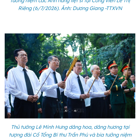
tưởng niệm các Anh hùng liệt sĩ tại Công viên Lê Thị
Riêng (6/7/2026). Ảnh: Dương Giang -TTXVN
Thủ tướng Lê Minh Hưng dâng hoa, dâng hương tại
tượng đài Cố Tổng Bí thư Trần Phú và bia tưởng niệm