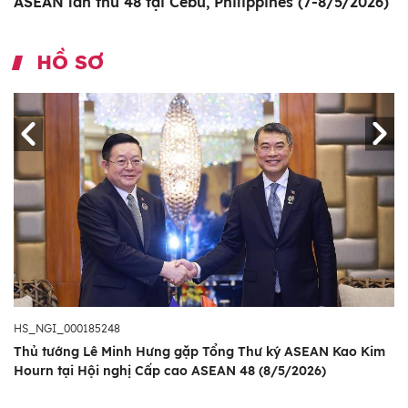
ASEAN lần thứ 48 tại Cebu, Philippines (7-8/5/2026)
HỒ SƠ
HS_NGI_000185248
Thủ tướng Lê Minh Hưng gặp Tổng Thư ký ASEAN Kao Kim
Hourn tại Hội nghị Cấp cao ASEAN 48 (8/5/2026)