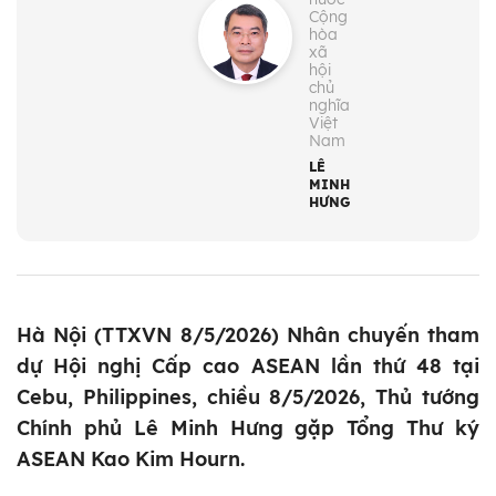
Cộng
hòa
xã
hội
chủ
nghĩa
Việt
Nam
LÊ
MINH
HƯNG
Hà Nội (TTXVN 8/5/2026) Nhân chuyến tham
dự Hội nghị Cấp cao ASEAN lần thứ 48 tại
Cebu, Philippines, chiều 8/5/2026, Thủ tướng
Chính phủ Lê Minh Hưng gặp Tổng Thư ký
ASEAN Kao Kim Hourn.