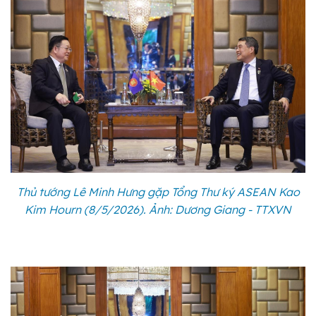
Thủ tướng Lê Minh Hưng gặp Tổng Thư ký ASEAN Kao
Kim Hourn (8/5/2026). Ảnh: Dương Giang - TTXVN