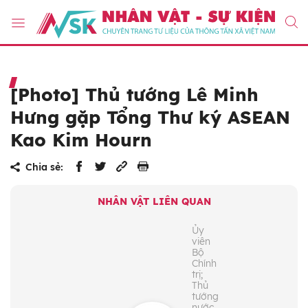
[Photo] Thủ tướng Lê Minh
Hưng gặp Tổng Thư ký ASEAN
Kao Kim Hourn
Chia sẻ:
NHÂN VẬT LIÊN QUAN
Ủy
viên
Bộ
Chính
trị;
Thủ
tướng
nước