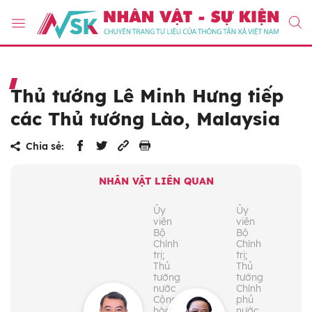
Thủ tướng Lê Minh Hưng tiếp
các Thủ tướng Lào, Malaysia
Chia sẻ:
NHÂN VẬT LIÊN QUAN
Ủy
Ủy
viên
viên
Bộ
Bộ
Chính
Chính
trị;
trị;
Thủ
Thủ
tướng
tướng
nước
Chính
Cộng
phủ
hòa
nước