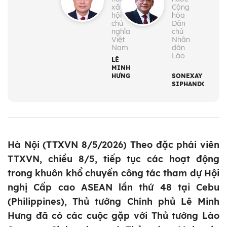
xã
Cộng
hội
hòa
chủ
Dân
nghĩa
chủ
Việt
Nhân
Nam
dân
Lào
LÊ
MINH
HƯNG
SONEXAY
SIPHANDONE
Hà Nội (TTXVN 8/5/2026) Theo đặc phái viên
TTXVN, chiều 8/5, tiếp tục các hoạt động
trong khuôn khổ chuyến công tác tham dự Hội
nghị Cấp cao ASEAN lần thứ 48 tại Cebu
(Philippines), Thủ tướng Chính phủ Lê Minh
Hưng đã có các cuộc gặp với Thủ tướng Lào