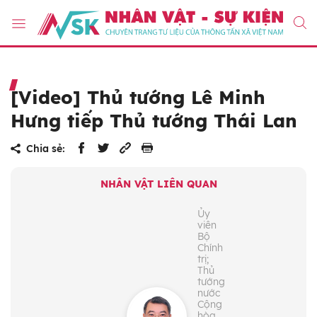
[Video] Thủ tướng Lê Minh
Hưng tiếp Thủ tướng Thái Lan
Chia sẻ:
NHÂN VẬT LIÊN QUAN
Ủy
viên
Bộ
Chính
trị;
Thủ
tướng
nước
Cộng
hòa