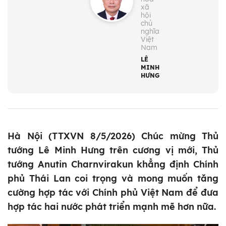
xã
hội
chủ
nghĩa
Việt
Nam
LÊ
MINH
HƯNG
Hà Nội (TTXVN 8/5/2026) Chúc mừng Thủ
tướng Lê Minh Hưng trên cương vị mới, Thủ
tướng Anutin Charnvirakun khẳng định Chính
phủ Thái Lan coi trọng và mong muốn tăng
cường hợp tác với Chính phủ Việt Nam để đưa
hợp tác hai nước phát triển mạnh mẽ hơn nữa.