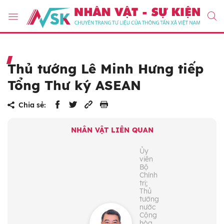
Thủ tướng Lê Minh Hưng tiếp
Tổng Thư ký ASEAN
Chia sẻ:
NHÂN VẬT LIÊN QUAN
Ủy
viên
Bộ
Chính
trị;
Thủ
tướng
nước
Cộng
hòa