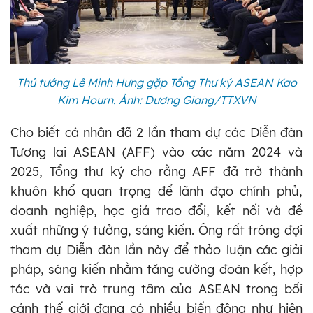
Thủ tướng Lê Minh Hưng gặp Tổng Thư ký ASEAN Kao
Kim Hourn. Ảnh: Dương Giang/TTXVN
Cho biết cá nhân đã 2 lần tham dự các Diễn đàn
Tương lai ASEAN (AFF) vào các năm 2024 và
2025, Tổng thư ký cho rằng AFF đã trở thành
khuôn khổ quan trọng để lãnh đạo chính phủ,
doanh nghiệp, học giả trao đổi, kết nối và đề
xuất những ý tưởng, sáng kiến. Ông rất trông đợi
tham dự Diễn đàn lần này để thảo luận các giải
pháp, sáng kiến nhằm tăng cường đoàn kết, hợp
tác và vai trò trung tâm của ASEAN trong bối
cảnh thế giới đang có nhiều biến động như hiện