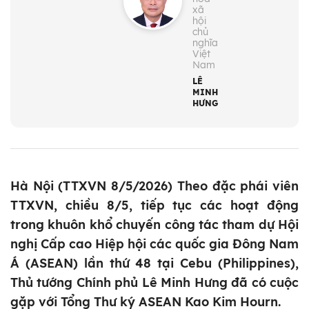
xã
hội
chủ
nghĩa
Việt
Nam
LÊ
MINH
HƯNG
Hà Nội (TTXVN 8/5/2026) Theo đặc phái viên
TTXVN, chiều 8/5, tiếp tục các hoạt động
trong khuôn khổ chuyến công tác tham dự Hội
nghị Cấp cao Hiệp hội các quốc gia Đông Nam
Á (ASEAN) lần thứ 48 tại Cebu (Philippines),
Thủ tướng Chính phủ Lê Minh Hưng đã có cuộc
gặp với Tổng Thư ký ASEAN Kao Kim Hourn.