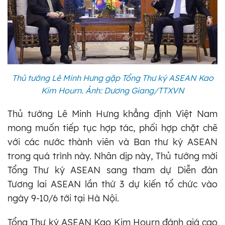
Thủ tướng Lê Minh Hưng gặp Tổng Thư ký ASEAN Kao
Kim Hourn. Ảnh: Dương Giang/TTXVN
Thủ tướng Lê Minh Hưng khẳng định Việt Nam
mong muốn tiếp tục hợp tác, phối hợp chặt chẽ
với các nước thành viên và Ban thư ký ASEAN
trong quá trình này. Nhân dịp này, Thủ tướng mời
Tổng Thư ký ASEAN sang tham dự Diễn đàn
Tương lai ASEAN lần thứ 3 dự kiến tổ chức vào
ngày 9-10/6 tới tại Hà Nội.
Tổng Thư ký ASEAN Kao Kim Hourn đánh giá cao