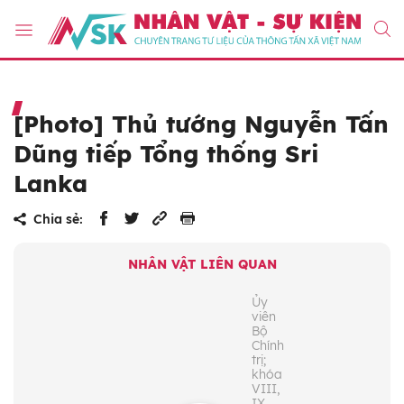
[Photo] Thủ tướng Nguyễn Tấn
Dũng tiếp Tổng thống Sri
Lanka
Chia sẻ:
NHÂN VẬT LIÊN QUAN
Ủy
viên
Bộ
Chính
trị;
khóa
VIII,
IX,