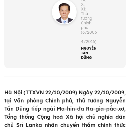
X,
XI;
Thủ
tướng
Chính
phủ
(6/2006
-
4/2016)
NGUYỄN
TẤN
DŨNG
Hà Nội (TTXVN 22/10/2009) Ngày 22/10/2009,
tại Văn phòng Chính phủ, Thủ tướng Nguyễn
Tấn Dũng tiếp ngài Ma-hin-đa Ra-gia-pắc-xơ,
Tổng thống Cộng hoà Xã hội chủ nghĩa dân
chủ Sri Lanka nhân chuyến thăm chính thức