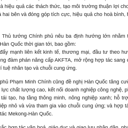
và hiệu quả các thách thức, tạo môi trường thuận lợi ch
cả hai bên và đóng góp tích cực, hiệu quả cho hoà bình, 
ó, Thủ tướng Chính phủ nêu ba định hướng lớn nhằm t
àn Quốc thời gian tới, bao gồm:
đẩy mạnh liên kết kinh tế, thương mại, đầu tư theo h
ộng đàm phán nâng cấp AKFTA, mở rộng hợp tác sang cá
trí tuệ nhân tạo và chuỗi cung ứng.
phủ Phạm Minh Chính cũng đề nghị Hàn Quốc tăng cư
lực chất lượng cao, kết nối doanh nghiệp công nghệ, phá
 tái tạo, hạ tầng thông minh, nông nghiệp xanh; hỗ t
iệp nhỏ và vừa tham gia vào chuỗi cung ứng; và hợp tác
 tác Mekong-Hàn Quốc.
ắc hợp tác văn hoá, giáo dục và giao lưu nhân dân, phát