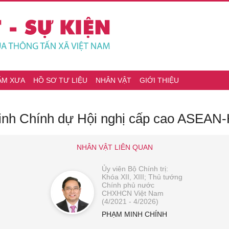
ĂM XƯA
HỒ SƠ TƯ LIỆU
NHÂN VẬT
GIỚI THIỆU
nh Chính dự Hội nghị cấp cao ASEAN
NHÂN VẬT LIÊN QUAN
Ủy viên Bộ Chính trị:
Khóa XII, XIII; Thủ tướng
Chính phủ nước
CHXHCN Việt Nam
(4/2021 - 4/2026)
PHẠM MINH CHÍNH