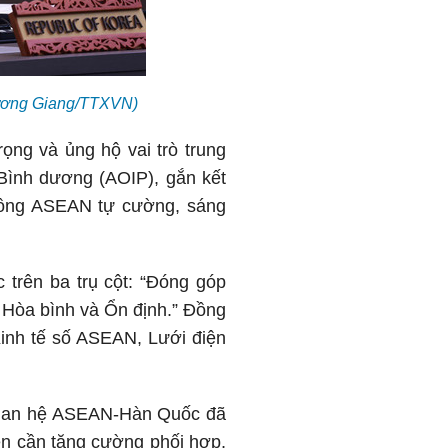
Dương Giang/TTXVN)
ọng và ủng hộ vai trò trung
ình dương (AOIP), gắn kết
đồng ASEAN tự cường, sáng
trên ba trụ cột: “Đóng góp
 Hòa bình và Ổn định.” Đồng
Kinh tế số ASEAN, Lưới điện
 quan hệ ASEAN-Hàn Quốc đã
ên cần tăng cường phối hợp,