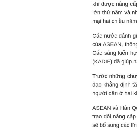
khi được nâng cấp
lớn thứ năm và nh
mại hai chiều nă
Các nước đánh gi
của ASEAN, thông
Các sáng kiến h
(KADIF) đã giúp 
Trước những chuy
đạo khẳng định tă
người dân ở hai k
ASEAN và Hàn Quố
trao đổi nâng cấ
sẽ bổ sung các lĩn