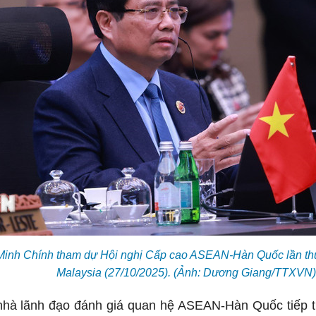
inh Chính tham dự Hội nghị Cấp cao ASEAN-Hàn Quốc lần thứ 
Malaysia (27/10/2025). (Ảnh: Dương Giang/TTXVN)
 nhà lãnh đạo đánh giá quan hệ ASEAN-Hàn Quốc tiếp t