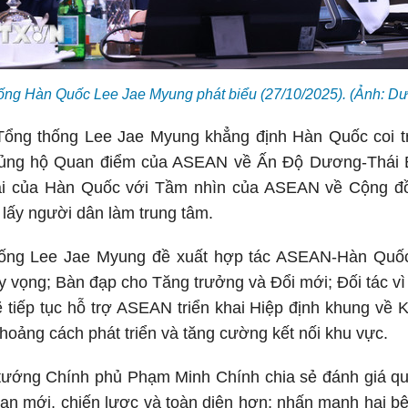
ống Hàn Quốc Lee Jae Myung phát biểu
(27/10/2025)
. (Ảnh: 
 Tổng thống Lee Jae Myung khẳng định Hàn Quốc coi tr
ủng hộ Quan điểm của ASEAN về Ấn Độ Dương-Thái B
lai của Hàn Quốc với Tầm nhìn của ASEAN về Cộng 
 lấy người dân làm trung tâm.
ống Lee Jae Myung đề xuất hợp tác ASEAN-Hàn Quốc 
vọng; Bàn đạp cho Tăng trưởng và Đổi mới; Đối tác vì
 tiếp tục hỗ trợ ASEAN triển khai Hiệp định khung về 
oảng cách phát triển và tăng cường kết nối khu vực.
ủ tướng Chính phủ Phạm Minh Chính chia sẻ đánh giá
ạn mới, chiến lược và toàn diện hơn; nhấn mạnh hai b