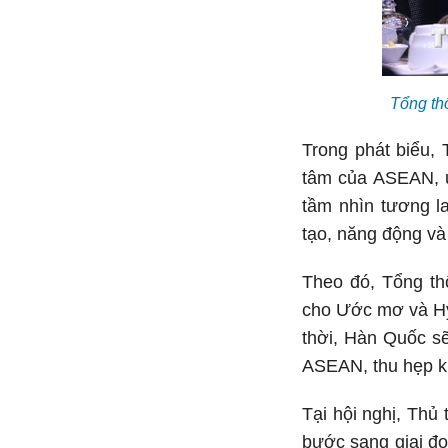
Tổng th
Trong phát biểu,
tâm của ASEAN, 
tầm nhìn tương 
tạo, năng động và
Theo đó, Tổng th
cho Ước mơ và Hy 
thời, Hàn Quốc sẽ
ASEAN, thu hẹp kh
Tại hội nghị, Th
bước sang giai đo