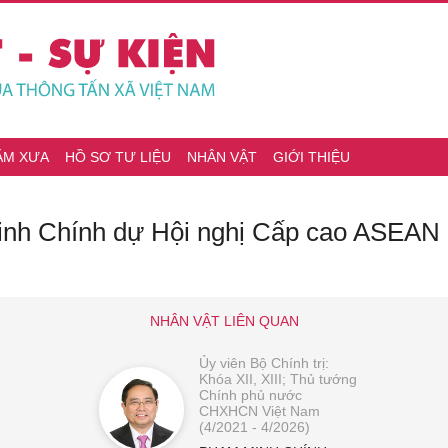
ĂM XƯA
HỒ SƠ TƯ LIỆU
NHÂN VẬT
GIỚI THIỆU
nh Chính dự Hội nghị Cấp cao ASEAN -
NHÂN VẬT LIÊN QUAN
Ủy viên Bộ Chính trị:
Khóa XII, XIII; Thủ tướng
Chính phủ nước
CHXHCN Việt Nam
(4/2021 - 4/2026)