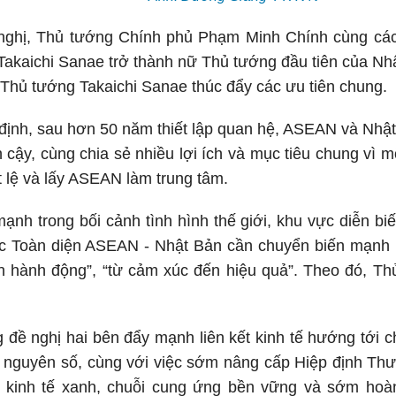
i nghị, Thủ tướng Chính phủ Phạm Minh Chính cùng c
akaichi Sanae trở thành nữ Thủ tướng đầu tiên của Nh
 Thủ tướng Takaichi Sanae thúc đẩy các ưu tiên chung.
ịnh, sau hơn 50 năm thiết lập quan hệ, ASEAN và Nhật
in cậy, cùng chia sẻ nhiều lợi ích và mục tiêu chung vì 
ật lệ và lấy ASEAN làm trung tâm.
nh trong bối cảnh tình hình thế giới, khu vực diễn bi
c Toàn diện ASEAN - Nhật Bản cần chuyển biến mạnh mẽ,
n hành động”, “từ cảm xúc đến hiệu quả”. Theo đó, Th
 đề nghị hai bên đẩy mạnh liên kết kinh tế hướng tới 
ỷ nguyên số, cùng với việc sớm nâng cấp Hiệp định Th
ố, kinh tế xanh, chuỗi cung ứng bền vững và sớm hoà