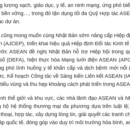
g lượng sạch, giáo dục, y tế, an ninh mạng, ứng phó biế
 bền vững…, trong đó tận dụng tối đa Quỹ Hợp tác ASE
các dự án.
ũng mong muốn cùng Nhật Bản sớm nâng cấp Hiệp định
(AJCEP), triển khai hiệu quả Hiệp định Đối tác Kinh t
ước ASEAN đề nghị Nhật Bản hỗ trợ Hiệp hội trong quá
 số (DEFA), hiện thực hóa Mạng lưới điện ASEAN (APG
 phó tình huống y tế khẩn cấp và dịch bệnh mới nổ
ực, Kế hoạch Công tác về Sáng kiến Liên kết ASEAN (IAI
tiểu vùng và thu hẹp khoảng cách phát triển trong ASE
hình thế giới và khu vực, các nhà lãnh đạo ASEAN và N
g hộ hệ thống thương mại đa phương dựa trên luật lệ;
 thoại, hợp tác, xây dựng lòng tin, giải quyết các tranh
áp quốc tế, đóng góp vào duy trì môi trường hòa bình, a