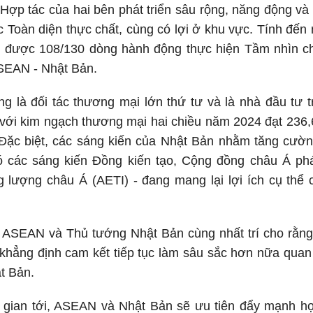
ợp tác của hai bên phát triển sâu rộng, năng động và
c Toàn diện thực chất, cùng có lợi ở khu vực. Tính đế
ai được 108/130 dòng hành động thực hiện Tầm nhìn ch
ASEAN - Nhật Bản.
g là đối tác thương mại lớn thứ tư và là nhà đầu tư t
ới kim ngạch thương mại hai chiều năm 2024 đạt 236,6
 Đặc biệt, các sáng kiến của Nhật Bản nhằm tăng cườn
 các sáng kiến Đồng kiến tạo, Cộng đồng châu Á phá
 lượng châu Á (AETI) - đang mang lại lợi ích cụ thể 
 ASEAN và Thủ tướng Nhật Bản cùng nhất trí cho rằng 
khẳng định cam kết tiếp tục làm sâu sắc hơn nữa quan
t Bản.
i gian tới, ASEAN và Nhật Bản sẽ ưu tiên đẩy mạnh hợ