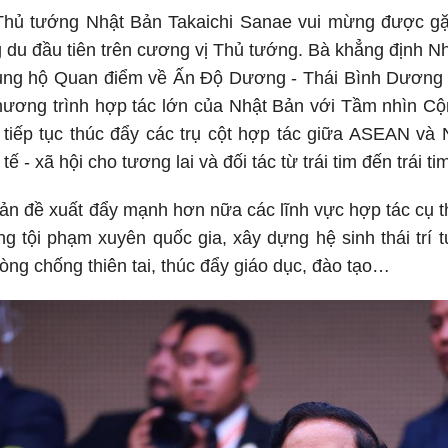
 Thủ tướng Nhật Bản Takaichi Sanae vui mừng được 
 du đầu tiên trên cương vị Thủ tướng. Bà khẳng định N
c ủng hộ Quan điểm về Ấn Độ Dương - Thái Bình Dương
chương trình hợp tác lớn của Nhật Bản với Tầm nhìn 
tiếp tục thúc đẩy các trụ cột hợp tác giữa ASEAN và 
 tế - xã hội cho tương lai và đối tác từ trái tim đến trái t
n đề xuất đẩy mạnh hơn nữa các lĩnh vực hợp tác cụ th
 tội phạm xuyên quốc gia, xây dựng hệ sinh thái trí t
hòng chống thiên tai, thúc đẩy giáo dục, đào tạo…