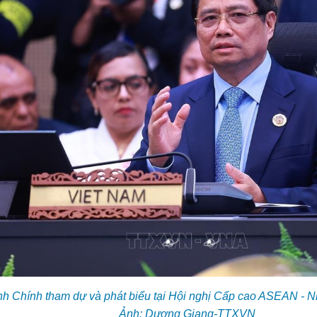
 Chính tham dự và phát biểu tại Hội nghị Cấp cao ASEAN - Nh
Ảnh: Dương Giang-TTXVN