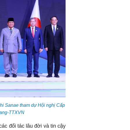
hi Sanae tham dự Hội nghị Cấp
Giang-TTXVN
c đối tác lâu đời và tin cậy