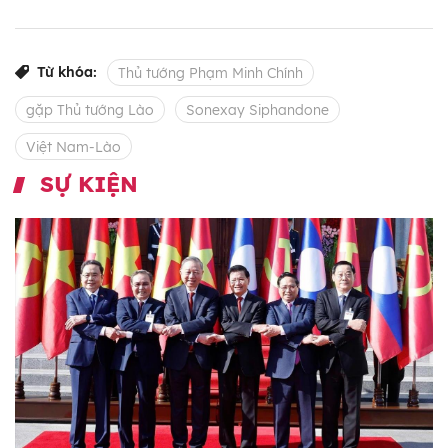
Từ khóa:
Thủ tướng Phạm Minh Chính
gặp Thủ tướng Lào
Sonexay Siphandone
Việt Nam-Lào
SỰ KIỆN