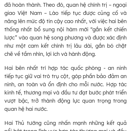
đã hoàn thành. Theo đó, quan hệ chính trị – ngoại
giao Việt Nam – Lào tiếp tục được củng cố và
nâng lên mức độ tin cậy cao nhất, với việc hai bên
thống nhất bổ sung nội hàm mới “gắn kết chiến
lược” vào quan hệ song phương và được xác định
như một cam kết chính trị lâu dài, gắn bó chặt
chẽ về tầm nhìn, lợi ích và hành động.
Hai bên nhất trí hợp tác quốc phòng - an ninh
tiếp tục giữ vai trò trụ cột, góp phần bảo đảm an
ninh, an toàn và ổn định cho mỗi nước. Hợp tác
kinh tế, thương mại và đầu tư đạt bước phát triển
vượt bậc, trở thành động lực quan trọng trong
quan hệ hai nước.
Hai Thủ tướng cũng nhấn mạnh những kết quả