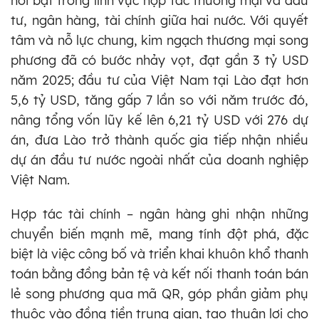
nổi bật trong lĩnh vực hợp tác thương mại và đầu
tư, ngân hàng, tài chính giữa hai nước. Với quyết
tâm và nỗ lực chung, kim ngạch thương mại song
phương đã có bước nhảy vọt, đạt gần 3 tỷ USD
năm 2025; đầu tư của Việt Nam tại Lào đạt hơn
5,6 tỷ USD, tăng gấp 7 lần so với năm trước đó,
nâng tổng vốn lũy kế lên 6,21 tỷ USD với 276 dự
án, đưa Lào trở thành quốc gia tiếp nhận nhiều
dự án đầu tư nước ngoài nhất của doanh nghiệp
Việt Nam.
Hợp tác tài chính – ngân hàng ghi nhận những
chuyển biến mạnh mẽ, mang tính đột phá, đặc
biệt là việc công bố và triển khai khuôn khổ thanh
toán bằng đồng bản tệ và kết nối thanh toán bán
lẻ song phương qua mã QR, góp phần giảm phụ
thuộc vào đồng tiền trung gian, tạo thuận lợi cho