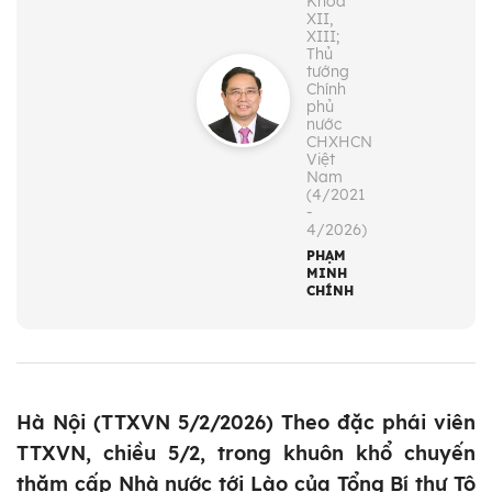
Khóa
XII,
XIII;
Thủ
tướng
Chính
phủ
nước
CHXHCN
Việt
Nam
(4/2021
-
4/2026)
PHẠM
MINH
CHÍNH
Hà Nội (TTXVN 5/2/2026) Theo đặc phái viên
TTXVN, chiều 5/2, trong khuôn khổ chuyến
thăm cấp Nhà nước tới Lào của Tổng Bí thư Tô