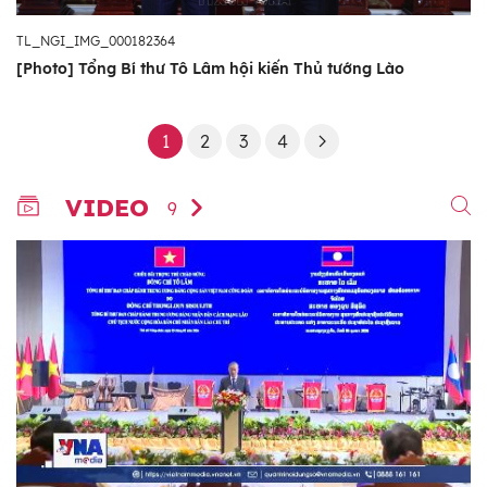
TL_NGI_IMG_000182364
[Photo] Tổng Bí thư Tô Lâm hội kiến Thủ tướng Lào
1
2
3
4
VIDEO
9