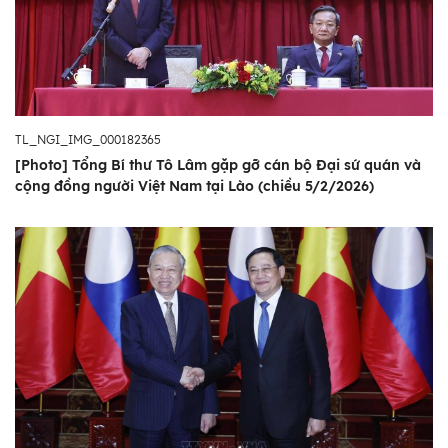
TL_NGI_IMG_000182365
[Photo] Tổng Bí thư Tô Lâm gặp gỡ cán bộ Đại sứ quán và
cộng đồng người Việt Nam tại Lào (chiều 5/2/2026)