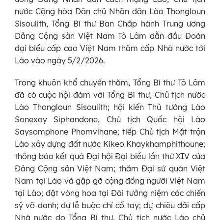
nước Cộng hòa Dân chủ Nhân dân Lào Thongloun
Sisoulith, Tổng Bí thư Ban Chấp hành Trung ương
Đảng Cộng sản Việt Nam Tô Lâm dẫn đầu Đoàn
đại biểu cấp cao Việt Nam thăm cấp Nhà nước tới
Lào vào ngày 5/2/2026.
Trong khuôn khổ chuyến thăm, Tổng Bí thư Tô Lâm
đã có cuộc hội đàm với Tổng Bí thư, Chủ tịch nước
Lào Thongloun Sisoulith; hội kiến Thủ tướng Lào
Sonexay Siphandone, Chủ tịch Quốc hội Lào
Saysomphone Phomvihane; tiếp Chủ tịch Mặt trận
Lào xây dựng đất nước Kikeo Khaykhamphithoune;
thông báo kết quả Đại hội Đại biểu lần thứ XIV của
Đảng Cộng sản Việt Nam; thăm Đại sứ quán Việt
Nam tại Lào và gặp gỡ cộng đồng người Việt Nam
tại Lào; đặt vòng hoa tại Đài tưởng niệm các chiến
sỹ vô danh; dự lễ buộc chỉ cổ tay; dự chiêu đãi cấp
Nhà nước do Tổng Bí thư, Chủ tịch nước Lào chủ