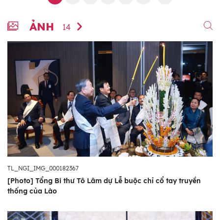
ẢNH
14
TL_NGI_IMG_000182367
[Photo] Tổng Bí thư Tô Lâm dự Lễ buộc chỉ cổ tay truyền
thống của Lào