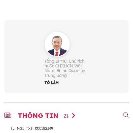
Tổng Bí thư, Chủ tịch
nước CHXHCN Việt
Nam; Bí thư Quân ủy
Trung ương
TÔ LÂM
THÔNG TIN
21
TL_NGI_TXT_000182349