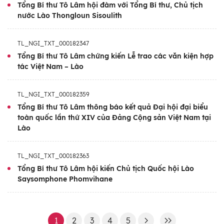
Tổng Bí thư Tô Lâm hội đàm với Tổng Bí thư, Chủ tịch
nước Lào Thongloun Sisoulith
TL_NGI_TXT_000182347
Tổng Bí thư Tô Lâm chứng kiến Lễ trao các văn kiện hợp
tác Việt Nam – Lào
TL_NGI_TXT_000182359
Tổng Bí thư Tô Lâm thông báo kết quả Đại hội đại biểu
toàn quốc lần thứ XIV của Đảng Cộng sản Việt Nam tại
Lào
TL_NGI_TXT_000182363
Tổng Bí thư Tô Lâm hội kiến Chủ tịch Quốc hội Lào
Saysomphone Phomvihane
1
2
3
4
5