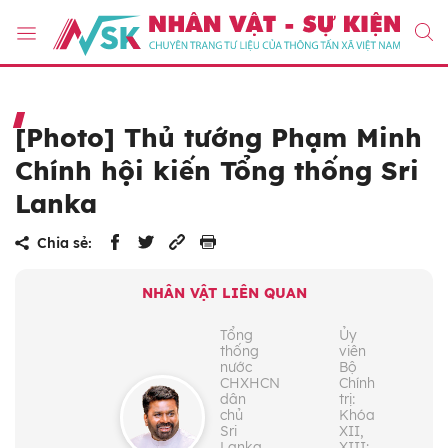
[Photo] Thủ tướng Phạm Minh
Chính hội kiến Tổng thống Sri
Lanka
Chia sẻ:
NHÂN VẬT LIÊN QUAN
Tổng
Ủy
thống
viên
nước
Bộ
CHXHCN
Chính
dân
trị:
chủ
Khóa
Sri
XII,
Lanka
XIII;