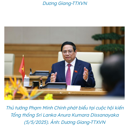
Dương Giang-TTXVN
Thủ tướng Phạm Minh Chính phát biểu tại cuộc hội kiến
Tổng thống Sri Lanka Anura Kumara Dissanayaka
(5/5/2025). Ảnh: Dương Giang-TTXVN