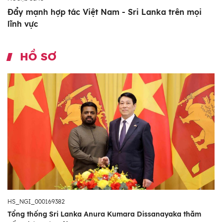
Đẩy mạnh hợp tác Việt Nam - Sri Lanka trên mọi
lĩnh vực
HỒ SƠ
HS_NGI_000169382
Tổng thống Sri Lanka Anura Kumara Dissanayaka thăm