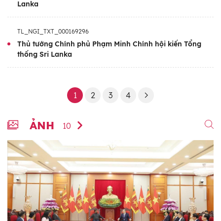
Lanka
TL_NGI_TXT_000169296
Thủ tướng Chính phủ Phạm Minh Chính hội kiến Tổng
thống Sri Lanka
1
2
3
4
ẢNH
10