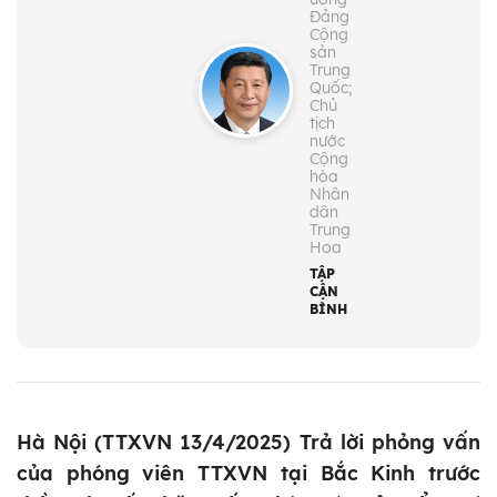
Đảng
Cộng
sản
Trung
Quốc;
Chủ
tịch
nước
Cộng
hòa
Nhân
dân
Trung
Hoa
TẬP
CẬN
BÌNH
Hà Nội (TTXVN 13/4/2025) Trả lời phỏng vấn
của phóng viên TTXVN tại Bắc Kinh trước