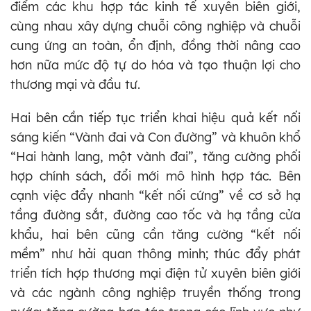
điểm các khu hợp tác kinh tế xuyên biên giới,
cùng nhau xây dựng chuỗi công nghiệp và chuỗi
cung ứng an toàn, ổn định, đồng thời nâng cao
hơn nữa mức độ tự do hóa và tạo thuận lợi cho
thương mại và đầu tư.
Hai bên cần tiếp tục triển khai hiệu quả kết nối
sáng kiến “Vành đai và Con đường” và khuôn khổ
“Hai hành lang, một vành đai”, tăng cường phối
hợp chính sách, đổi mới mô hình hợp tác. Bên
cạnh việc đẩy nhanh “kết nối cứng” về cơ sở hạ
tầng đường sắt, đường cao tốc và hạ tầng cửa
khẩu, hai bên cũng cần tăng cường “kết nối
mềm” như hải quan thông minh; thúc đẩy phát
triển tích hợp thương mại điện tử xuyên biên giới
và các ngành công nghiệp truyền thống trong