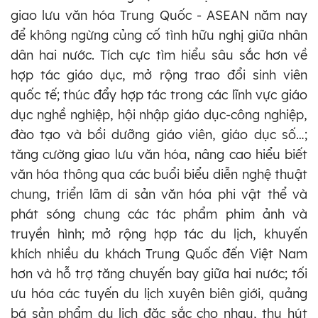
giao lưu văn hóa Trung Quốc - ASEAN năm nay
để không ngừng củng cố tình hữu nghị giữa nhân
dân hai nước. Tích cực tìm hiểu sâu sắc hơn về
hợp tác giáo dục, mở rộng trao đổi sinh viên
quốc tế; thúc đẩy hợp tác trong các lĩnh vực giáo
dục nghề nghiệp, hội nhập giáo dục-công nghiệp,
đào tạo và bồi dưỡng giáo viên, giáo dục số…;
tăng cường giao lưu văn hóa, nâng cao hiểu biết
văn hóa thông qua các buổi biểu diễn nghệ thuật
chung, triển lãm di sản văn hóa phi vật thể và
phát sóng chung các tác phẩm phim ảnh và
truyền hình; mở rộng hợp tác du lịch, khuyến
khích nhiều du khách Trung Quốc đến Việt Nam
hơn và hỗ trợ tăng chuyến bay giữa hai nước; tối
ưu hóa các tuyến du lịch xuyên biên giới, quảng
bá sản phẩm du lịch đặc sắc cho nhau, thu hút