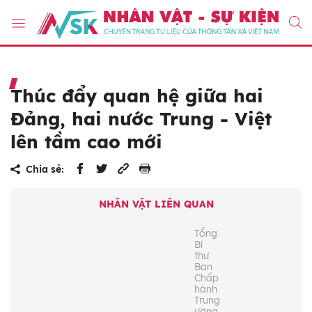
Thúc đẩy quan hệ giữa hai
Đảng, hai nước Trung - Việt
lên tầm cao mới
Chia sẻ:
NHÂN VẬT LIÊN QUAN
Tổng
Bí
thư
Ban
Chấp
hành
Trung
ương