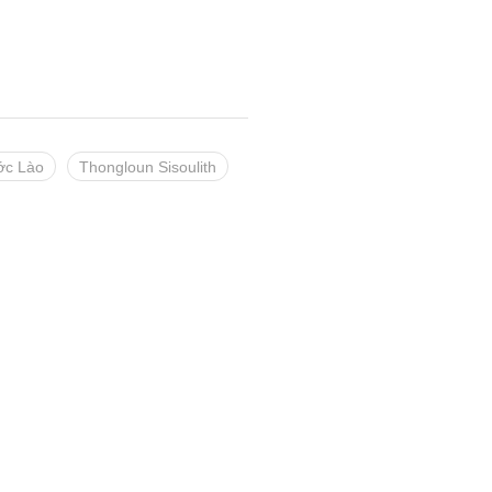
ớc Lào
Thongloun Sisoulith