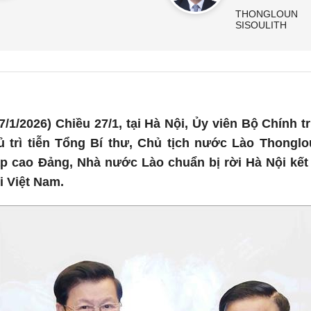
THONGLOUN
SISOULITH
/1/2026) Chiều 27/1, tại Hà Nội, Ủy viên Bộ Chính t
 trì tiễn Tổng Bí thư, Chủ tịch nước Lào Thonglo
ấp cao Đảng, Nhà nước Lào chuẩn bị rời Hà Nội kết
i Việt Nam.