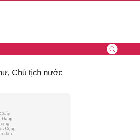
hư, Chủ tịch nước
 Chấp
g Đảng
mạng
ước Cộng
ân dân