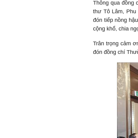
Thông qua đồng ch
thư Tô Lâm, Phu 
đón tiếp nồng hậ
cộng khổ, chia ngọ
Trân trọng cảm ơ
đón đồng chí Thườ