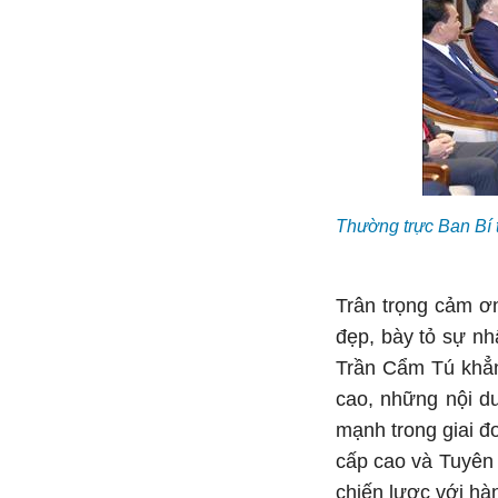
Thường trực Ban Bí 
Trân trọng cảm ơn
đẹp, bày tỏ sự nh
Trần Cẩm Tú khẳng
cao, những nội d
mạnh trong giai đ
cấp cao và Tuyên 
chiến lược với hà