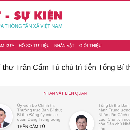
ĂM XƯA
HỒ SƠ TƯ LIỆU
NHÂN VẬT
GIỚI THIỆU
thư Trần Cẩm Tú chủ trì tiễn Tổng Bí t
NHÂN VẬT LIÊN QUAN
Ủy viên Bộ Chính trị;
Tổng Bí thư Ban
Thường trực Ban Bí thư;
hành Trung ươn
Bí thư Đảng ủy các cơ
Nhân dân Cách 
quan Đảng Trung ương
Lào, Chủ tịch n
hòa Dân chủ Nh
TRẦN CẨM TÚ
Lào