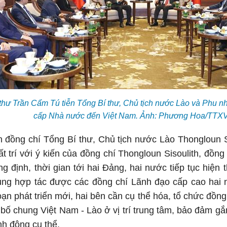
thư Trần Cẩm Tú tiễn Tổng Bí thư, Chủ tịch nước Lào và Phu nh
cấp Nhà nước đến Việt Nam. Ảnh: Phương Hoa/TTX
 đồng chí Tổng Bí thư, Chủ tịch nước Lào Thongloun Si
ất trí với ý kiến của đồng chí Thongloun Sisoulith, đồn
 định, thời gian tới hai Đảng, hai nước tiếp tục hiện
ung hợp tác được các đồng chí Lãnh đạo cấp cao hai n
oạn phát triển mới, hai bên cần cụ thể hóa, tổ chức đồng
bố chung Việt Nam - Lào ở vị trí trung tâm, bảo đảm gắ
nh động cụ thể.