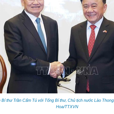
 Bí thư Trần Cẩm Tú với Tổng Bí thư, Chủ tịch nước Lào Thong
Hoa/TTXVN