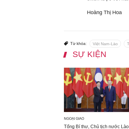
Hoàng Thị Hoa
Từ khóa:
Việt Nam-Lào
T
SỰ KIỆN
NGOẠI GIAO
Tổng Bí thư, Chủ tịch nước Lào