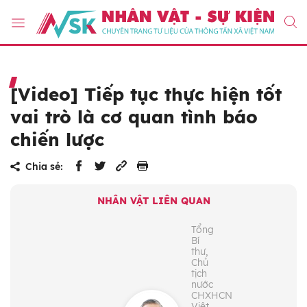
[Video] Tiếp tục thực hiện tốt
vai trò là cơ quan tình báo
chiến lược
Chia sẻ:
NHÂN VẬT LIÊN QUAN
Tổng
Bí
thư,
Chủ
tịch
nước
CHXHCN
Việt