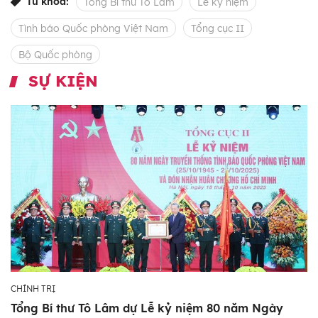
Từ khóa:
Tổng Bí thư Tô Lâm
Lễ kỷ niệm
Tình báo Quốc phòng Việt Nam
Tổng cục II
Bộ Quốc phòng
SỰ KIỆN
CHÍNH TRỊ
Tổng Bí thư Tô Lâm dự Lễ kỷ niệm 80 năm Ngày