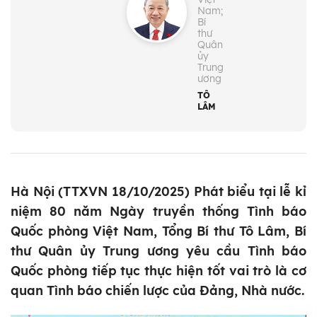
Nam;
Bí
thư
Quân
ủy
Trung
ương
TÔ
LÂM
Hà Nội (TTXVN 18/10/2025) Phát biểu tại lễ kỉ
niệm 80 năm Ngày truyền thống Tình báo
Quốc phòng Việt Nam, Tổng Bí thư Tô Lâm, Bí
thư Quân ủy Trung ương yêu cầu Tình báo
Quốc phòng tiếp tục thực hiện tốt vai trò là cơ
quan Tình báo chiến lược của Đảng, Nhà nước.